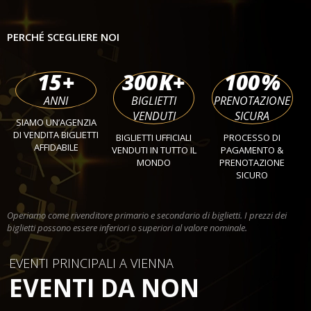
PERCHÉ SCEGLIERE NOI
15
+
300
K+
100
%
ANNI
BIGLIETTI
PRENOTAZIONE
VENDUTI
SICURA
SIAMO UN’AGENZIA
DI VENDITA BIGLIETTI
BIGLIETTI UFFICIALI
PROCESSO DI
AFFIDABILE
VENDUTI IN TUTTO IL
PAGAMENTO &
MONDO
PRENOTAZIONE
SICURO
Operiamo come rivenditore primario e secondario di biglietti. I prezzi dei
biglietti possono essere inferiori o superiori al valore nominale.
EVENTI PRINCIPALI A VIENNA
EVENTI DA NON