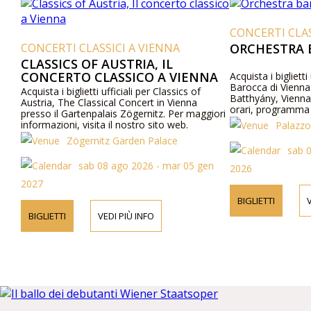
CONCERTI CLAS
CONCERTI CLASSICI A VIENNA
ORCHESTRA 
CLASSICS OF AUSTRIA, IL
CONCERTO CLASSICO A VIENNA
Acquista i biglietti
Barocca di Vienna
Acquista i biglietti ufficiali per Classics of
Batthyány, Vienna
Austria, The Classical Concert in Vienna
orari, programma 
presso il Gartenpalais Zögernitz. Per maggiori
telefonicamente.
informazioni, visita il nostro sito web.
Palazzo
Zögernitz Garden Palace
sab 0
sab 08 ago 2026 - mar 05 gen
2026
2027
BIGLIETTI
V
BIGLIETTI
VEDI PIÙ INFO