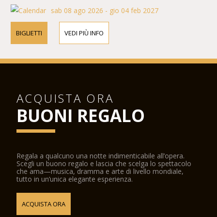
sab 08 ago 2026 - gio 04 feb 2027
BIGLIETTI
VEDI PIÙ INFO
ACQUISTA ORA
BUONI REGALO
Regala a qualcuno una notte indimenticabile all’opera.
Scegli un buono regalo e lascia che scelga lo spettacolo
che ama—musica, dramma e arte di livello mondiale,
tutto in un’unica elegante esperienza.
ACQUISTA ORA