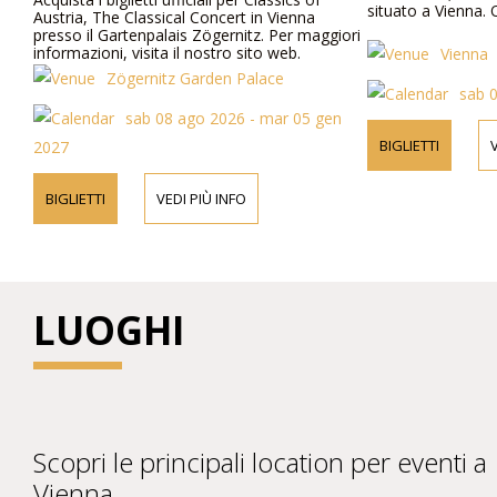
situato a Vienna. Of
Austria, The Classical Concert in Vienna
presso il Gartenpalais Zögernitz. Per maggiori
informazioni, visita il nostro sito web.
Vienna
Zögernitz Garden Palace
sab 
sab 08 ago 2026 - mar 05 gen
BIGLIETTI
V
2027
BIGLIETTI
VEDI PIÙ INFO
LUOGHI
Scopri le principali location per eventi a
Vienna