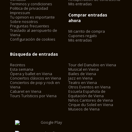
Terminos y condiciones
Mis entradas
Politica de privacidad
Impressum
Comprar entradas
Tu opinion es importante
ahora
Sobre nosotros
Preguntas frecuentes
Traslado al aeropuerto de
Mi carrito de compra
Viena
Cupones regalo
Configuración de cookies
Mis entradas
Búsqueda de entradas
Recintos
Tour del Danubio en Viena
Esta semana
Musical en Viena
Ópera y ballet en Viena
Bailes de Viena
Conciertos clásicos en Viena
Jazz en Viena
Conciertos de pop y rock en
Teatro en Viena
Viena
Otros Eventos en Viena
Cabaret en Viena
Escuela Española de
Tours Turísticos por Viena
Equitación de Viena
Niños Cantores de Viena
Cirque du Soleil en Viena
Museos de Viena