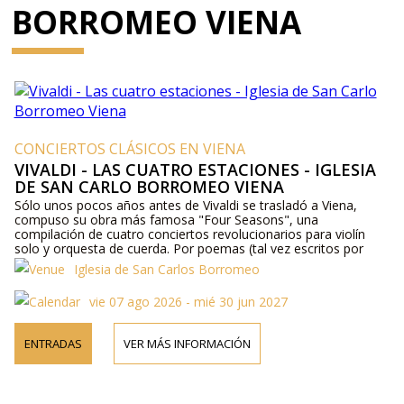
BORROMEO VIENA
CONCIERTOS CLÁSICOS EN VIENA
VIVALDI - LAS CUATRO ESTACIONES - IGLESIA
DE SAN CARLO BORROMEO VIENA
Sólo unos pocos años antes de Vivaldi se trasladó a Viena,
compuso su obra más famosa "Four Seasons", una
compilación de cuatro conciertos revolucionarios para violín
solo y orquesta de cuerda. Por poemas (tal vez escritos por
Vivaldi) son la imagen de la composición que nos muestra
Iglesia de San Carlos Borromeo
furiosas tormentas de truenos y destellos, para romper el hielo
y el canto de los pájaros, ganadería dormir, perros ladrando,
vie 07 ago 2026 - mié 30 jun 2027
una banda de cazadores ....
ENTRADAS
VER MÁS INFORMACIÓN