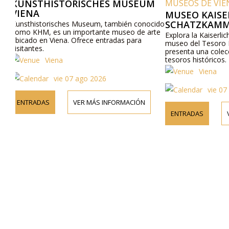
M
MUSEOS DE VIENA
MUSEOS DE VI
MUSEO KAISERLICHE
KAISERLICH
SCHATZKAMMER EN VIENA
MUSEO IMPER
ocido
rte
EN VIENA
Explora la Kaiserliche Schatzkammer, el
Descubra la Kaise
museo del Tesoro Imperial en Viena, que
Imperial de Carrua
presenta una colección única de artefactos y
históricos y entra
tesoros históricos.
Viena
Viena
vie 07 ago 2026
vie 0
ENTRADAS
VER MÁS INFORMACIÓN
ENTRADAS