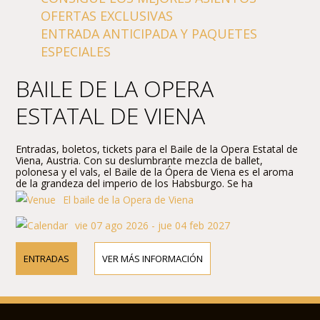
OFERTAS EXCLUSIVAS
ENTRADA ANTICIPADA Y PAQUETES
ESPECIALES
BAILE DE LA OPERA
ESTATAL DE VIENA
Entradas, boletos, tickets para el Baile de la Opera Estatal de
Viena, Austria. Con su deslumbrante mezcla de ballet,
polonesa y el vals, el Baile de la Ópera de Viena es el aroma
de la grandeza del imperio de los Habsburgo. Se ha
convertido en uno de los mayores, la mayoría de los eventos
El baile de la Opera de Viena
de la sociedad romántica media europea del año, atendido
por una ecléctica variedad de aristócratas, burgueses y
vie 07 ago 2026 - jue 04 feb 2027
bohemios.
ENTRADAS
VER MÁS INFORMACIÓN