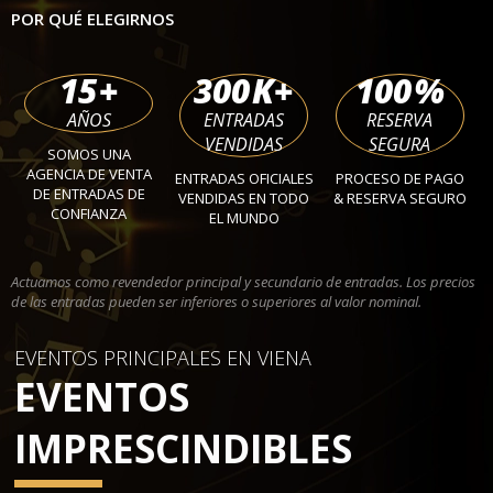
POR QUÉ ELEGIRNOS
15
+
300
K+
100
%
AÑOS
ENTRADAS
RESERVA
VENDIDAS
SEGURA
SOMOS UNA
AGENCIA DE VENTA
ENTRADAS OFICIALES
PROCESO DE PAGO
DE ENTRADAS DE
VENDIDAS EN TODO
& RESERVA SEGURO
CONFIANZA
EL MUNDO
Actuamos como revendedor principal y secundario de entradas. Los precios
de las entradas pueden ser inferiores o superiores al valor nominal.
EVENTOS PRINCIPALES EN VIENA
EVENTOS
IMPRESCINDIBLES