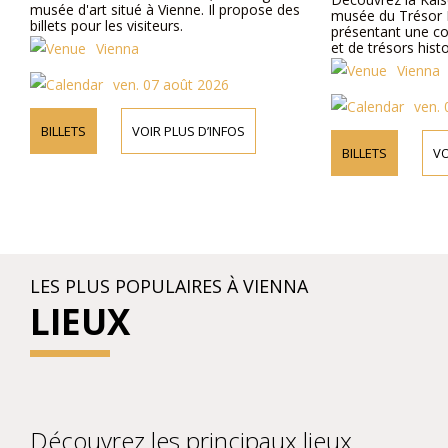
musée d'art situé à Vienne. Il propose des
musée du Trésor I
billets pour les visiteurs.
présentant une col
et de trésors hist
Vienna
Vienna
ven. 07 août 2026
ven. 
BILLETS
VOIR PLUS D’INFOS
BILLETS
VO
LES PLUS POPULAIRES À VIENNA
LIEUX
Découvrez les principaux lieux