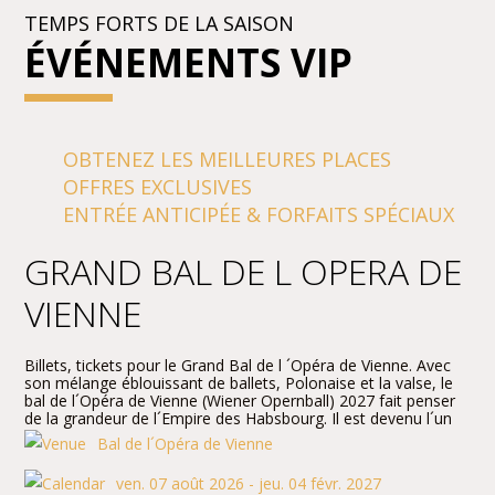
TEMPS FORTS DE LA SAISON
ÉVÉNEMENTS VIP
OBTENEZ LES MEILLEURES PLACES
OFFRES EXCLUSIVES
ENTRÉE ANTICIPÉE & FORFAITS SPÉCIAUX
GRAND BAL DE L OPERA DE
VIENNE
Billets, tickets pour le Grand Bal de l ´Opéra de Vienne. Avec
son mélange éblouissant de ballets, Polonaise et la valse, le
bal de l´Opéra de Vienne (Wiener Opernball) 2027 fait penser
de la grandeur de l´Empire des Habsbourg. Il est devenu l´un
des plus grands, les plus romantiques de la société d
Bal de l´Opéra de Vienne
´événements du Moyen-européen de l´année, suivi par un
éventail éclectique d´aristocrates, bourgeois et bohèmes.
ven. 07 août 2026 - jeu. 04 févr. 2027