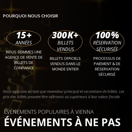
POURQUOI NOUS CHOISIR
15
+
300
K+
100
%
ANNÉES
BILLETS
RÉSERVATION
VENDUS
SÉCURISÉE
NOUS SOMMES UNE
AGENCE DE VENTE DE
BILLETS OFFICIELS
PROCESSUS DE
BILLETS DE
VENDUS DANS LE
PAIEMENT & DE
CONFIANCE
MONDE ENTIER
RÉSERVATION
SÉCURISÉ
Nous agissons en tant que revendeur principal et secondaire de billets. Les
prix des billets peuvent être inférieurs ou supérieurs à leur valeur faciale.
ÉVÉNEMENTS POPULAIRES À VIENNA
ÉVÉNEMENTS À NE PAS