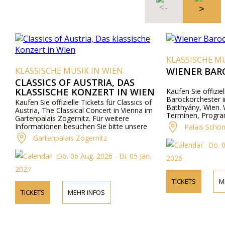
KLASSISCHE MU
KLASSISCHE MUSIK IN WIEN
WIENER BAR
CLASSICS OF AUSTRIA, DAS
KLASSISCHE KONZERT IN WIEN
Kaufen Sie offizie
Barockorchester 
Kaufen Sie offizielle Tickets für Classics of
Batthyány, Wien. 
Austria, The Classical Concert in Vienna im
Terminen, Progra
Gartenpalais Zögernitz. Für weitere
telefonisch.
Informationen besuchen Sie bitte unsere
Palais Schö
Website.
Gartenpalais Zögernitz
Do. 0
Do. 06 Aug. 2026 - Di. 05 Jan.
2026
2027
TICKETS
M
TICKETS
MEHR INFOS