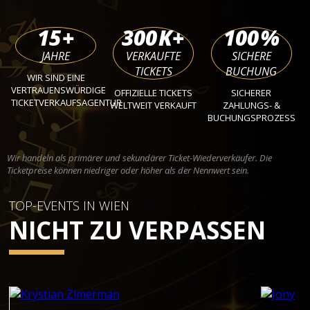
15
+
300
K+
100
%
JAHRE
VERKAUFTE
SICHERE
TICKETS
BUCHUNG
WIR SIND EINE
VERTRAUENSWÜRDIGE
OFFIZIELLE TICKETS
SICHERER
TICKETVERKAUFSAGENTUR
WELTWEIT VERKAUFT
ZAHLUNGS- &
BUCHUNGSPROZESS
Wir handeln als primärer und sekundärer Ticket-Wiederverkäufer. Die
Ticketpreise können niedriger oder höher als der Nennwert sein.
TOP-EVENTS IN WIEN
NICHT ZU VERPASSEN