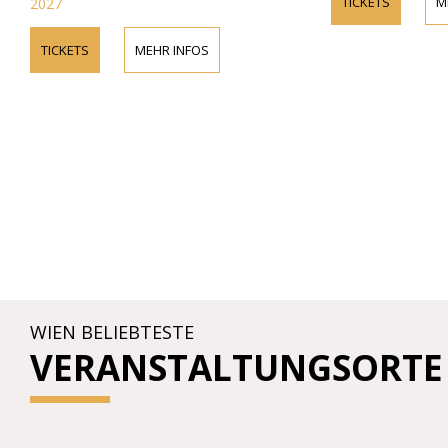
TICKETS
M
2027
TICKETS
MEHR INFOS
WIEN BELIEBTESTE
VERANSTALTUNGSORTE