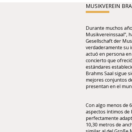
MUSIKVEREIN BR
Durante muchos años,
Musikvereinssaal", ha
Gesellschaft der Mus
verdaderamente su i
actuó en persona en 
concierto que ofreci
estándares estableci
Brahms Saal sigue si
mejores conjuntos de
presentan en el mun
Con algo menos de 60
aspectos íntimos de l
perfectamente adapta
10,30 metros de anch
similar al del Große 