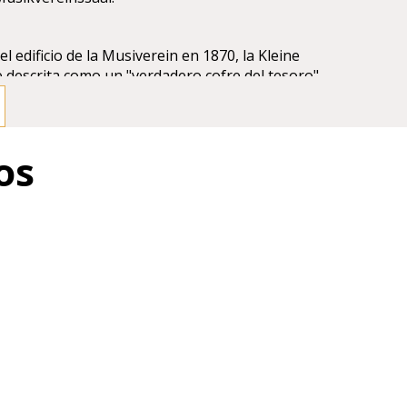
 edificio de la Musiverein en 1870, la Kleine
 descrita como un "verdadero cofre del tesoro".
ue esta sala merecía más elogios y admiración que la
al: "Se podría incluso desear conceder el premio a
quilidad y su simple grandeza". Está muy claro que el
os
Hansen para el Brahms Saal creó una obra maestra
eríodo del Historicismo. Su compromiso con el
, evidente en las alusiones del diseño a las Hellas
ta sala de conciertos un auténtico templo de la música
l se sometió a un amplio programa de restauración.
ración consistió en la consulta de los diseños
 en la Sala de Impresión de la Academia de Bellas
 hizo posible reconstruir el esquema de colores
Hansen como arquitecto de la Musikverein: paredes
s y el uso liberal del oro.