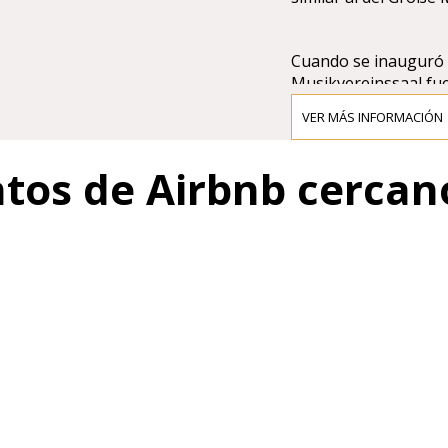
Cuando se inauguró el
Musikvereinssaal fue
Incluso se sugirió q
VER MÁS INFORMACIÓN
Große Musikvereinssa
esta sala por su tran
ntos de Airbnb cercan
diseño de Theophil 
arquitectónica del p
"Renacimiento griego"
clásicas, hacen de es
de cámara.
En 1993, Brahms Saa
El proyecto de restau
originales realizados
Artes de Viena. Esto
original creado por 
verdes, columnas roja