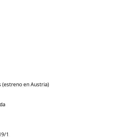
s (estreno en Austria)
rda
 19/1