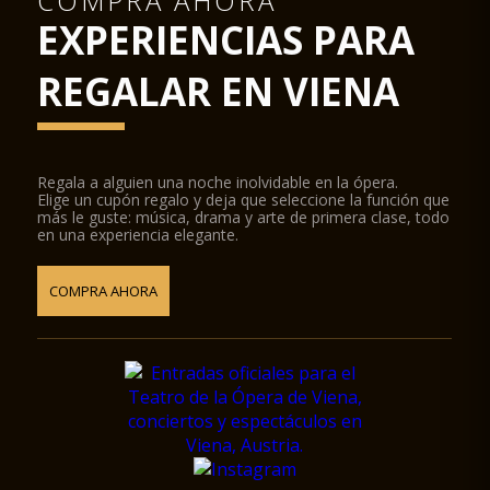
COMPRA AHORA
condiciones ideales para producciones medio escénica.
EXPERIENCIAS PARA
El Salón / Auditorio Magna Glass fue diseñado por el
arquitecto vienés Wilhelm Holzbauer. Con una altura de 8
metros, la sala (incluyendo la galería) puede acoger a hasta
REGALAR EN VIENA
380 visitantes.
Regala a alguien una noche inolvidable en la ópera.
Elige un cupón regalo y deja que seleccione la función que
más le guste: música, drama y arte de primera clase, todo
en una experiencia elegante.
COMPRA AHORA