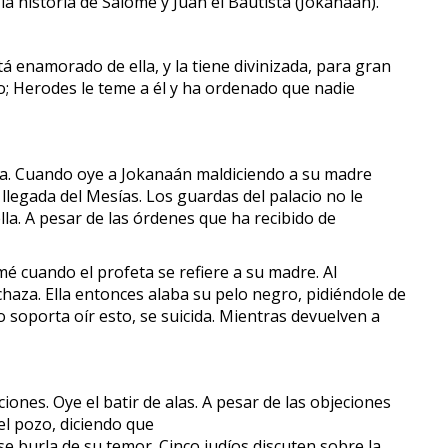
a historia de Salomé y Juan el Bautista (Jokanaán).
á enamorado de ella, y la tiene divinizada, para gran
io; Herodes le teme a él y ha ordenado que nadie
rraza. Cuando oye a Jokanaán maldiciendo a su madre
 llegada del Mesías. Los guardas del palacio no le
la. A pesar de las órdenes que ha recibido de
é cuando el profeta se refiere a su madre. Al
chaza. Ella entonces alaba su pelo negro, pidiéndole de
o soporta oír esto, se suicida. Mientras devuelven a
ones. Oye el batir de alas. A pesar de las objeciones
el pozo, diciendo que
e burla de su temor. Cinco judíos discuten sobre la