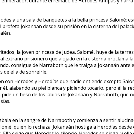
 emperador, durante el reinado de Herodes Antipas y narra l
des a una sala de banquetes a la bella princesa Salomé; est
el profeta Jokanaán desde su prisión en la cisterna del palac
alén.
invitados, la joven princesa de Judea, Salomé, huye de la te
r al extraño prisionero que alojado en la cisterna proclama la
do, consigue de Narraboth que le traiga a Jokanaán ante el
de ella de sonreírle.
ción con Herodes y Herodías que nadie entiende excepto Salom
él, alabando su piel blanca y pidiendo tocarlo, pero él la re
la pide un beso de los labios de Jokanaán y Narraboth, que n
sías.
sbala en la sangre de Narraboth y comienza a sentir alucinaci
alomé, quien lo rechaza. Jokanaán hostiga a Herodías desde 
la exige que Herodes lo silencie. Herodes se niega, y ella s