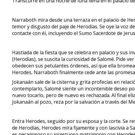
Transcurre en una noche de luna llena en el palacio de
Narraboth mira desde una terraza en el palacio de Hero
temor y disgusto del paje de Herodías. Se oye la voz d
contacte con él, incluyendo el Sumo Sacerdote de Jerus
Hastiada de la fiesta que se celebra en palacio y sus 
(Herodías), se suscita la curiosidad de Salomé. Pide ve
obedecen sus petulantes órdenes, así que ella bromean
Herodes, Narraboth finalmente cede ante las promesas 
Jokanaán sale de la cisterna y grita profecías en rela
contemplarlo, Salomé siente un incontenible deseo por 
nuevo tocarlo, pero de nuevo es rechazada. Al final el
Jokanaán al pozo, reza por la salvación a través del Me
Entra Herodes, seguido por su esposa y la corte. Se re
de Herodías, Herodes mira fijamente y con lascivia a S
es pecaminoso su incestuoso matrimonio con Herodes. El