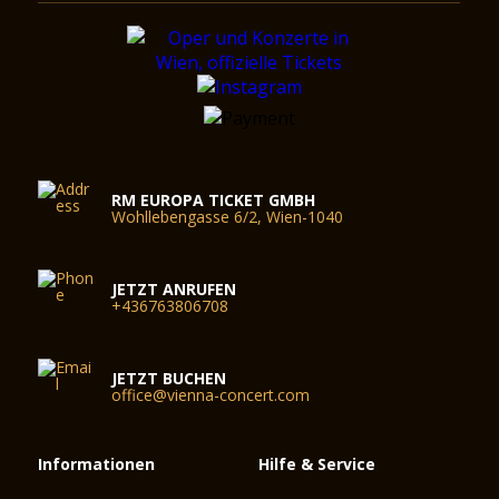
ideale Voraussetzungen für halbszenische Produktionen.
Der Gläserne Saal / Magna Auditorium wurde vom Wiener
Architekten Wilhelm Holzbauer gestaltet. Bei einer Raumhöhe
von 8 Meter fasst er – inklusive Galerie – 380 Personen.
RM EUROPA TICKET GMBH
Wohllebengasse 6/2, Wien-1040
JETZT ANRUFEN
+436763806708
JETZT BUCHEN
office@vienna-concert.com
Informationen
Hilfe & Service