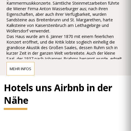
Kammermusikkonzerte. Sämtliche Steinmetzarbeiten führte
die Wiener Firma Anton Wasserburger aus; nach ihren
Eigenschaften, aber auch ihrer Verfügbarkeit, wurden
Sandsteine aus Breitenbrunn und St. Margarethen, harte
Kalksteine von Kaisersteinbruch am Leithagebirge und
Wöllersdorf verwendet.
Das Haus wurde am 6. Jänner 1870 mit einem feierlichen
Konzert eröffnet, und die Kritik lobte sogleich einhellig die
grandiose Akustik des Großen Saales, dessen Ruhm sich in
kurzer Zeit in der ganzen Welt verbreitete. Auch der kleine
Saal, der 1937 nach Johannes Brahms benannt wurde, erhielt
bald den Ruf, ein idealer Ort für Kammermusik zu sein.
MEHR INFOS
Im Jahr 2004 wurden vier kleinere, unterirdische Säle eröffnet,
die für Konzerte ebenso wie für Proben, Konferenzen,
Workshops oder Empfänge konzipiert sind und für
Hotels uns Airbnb in der
größtmögliche Flexibilität in der Nutzung mit modernster
Technik ausgestattet wurden. Ursprünglich hätte diese
Nähe
Erweiterung vom amerikanischen Musikmäzen Alberto Vilar
finanziert werden sollen. Nachdem dieser abgesprungen war,
half der austro-kanadische Industrielle Frank Stronach aus.
GROSSER SAAL (GOLDENER S
AAL)