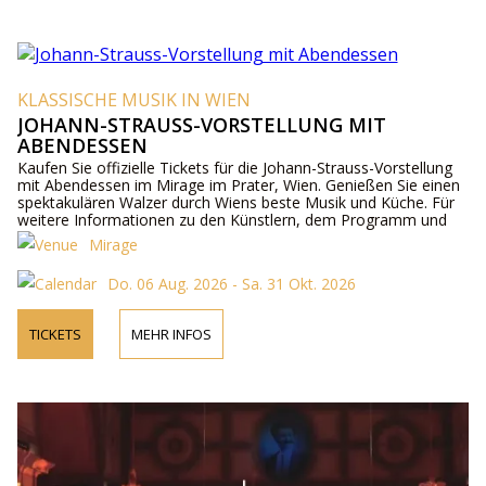
KLASSISCHE MUSIK IN WIEN
JOHANN-STRAUSS-VORSTELLUNG MIT
ABENDESSEN
Kaufen Sie offizielle Tickets für die Johann-Strauss-Vorstellung
mit Abendessen im Mirage im Prater, Wien. Genießen Sie einen
spektakulären Walzer durch Wiens beste Musik und Küche. Für
weitere Informationen zu den Künstlern, dem Programm und
den Ticketpreisen besuchen Sie bitte unsere Website oder
Mirage
kontaktieren Sie uns telefonisch.
Do. 06 Aug. 2026 - Sa. 31 Okt. 2026
TICKETS
MEHR INFOS