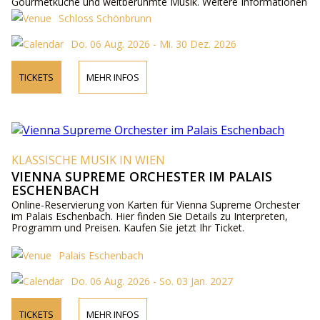
Gourmetküche und weltberühmte Musik. Weitere Informationen
zu Künstlern, Programm und Preisen online und telefonisch.
Schloss Schönbrunn
Do. 06 Aug. 2026 - Mi. 30 Dez. 2026
TICKETS
MEHR INFOS
KLASSISCHE MUSIK IN WIEN
VIENNA SUPREME ORCHESTER IM PALAIS
ESCHENBACH
Online-Reservierung von Karten für Vienna Supreme Orchester
im Palais Eschenbach. Hier finden Sie Details zu Interpreten,
Programm und Preisen. Kaufen Sie jetzt Ihr Ticket.
Palais Eschenbach
Do. 06 Aug. 2026 - So. 03 Jan. 2027
TICKETS
MEHR INFOS