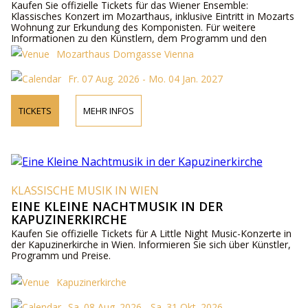
Kaufen Sie offizielle Tickets für das Wiener Ensemble:
Klassisches Konzert im Mozarthaus, inklusive Eintritt in Mozarts
Wohnung zur Erkundung des Komponisten. Für weitere
Informationen zu den Künstlern, dem Programm und den
Ticketpreisen besuchen Sie bitte unsere Website oder
Mozarthaus Domgasse Vienna
kontaktieren Sie uns telefonisch.
Fr. 07 Aug. 2026 - Mo. 04 Jan. 2027
TICKETS
MEHR INFOS
KLASSISCHE MUSIK IN WIEN
EINE KLEINE NACHTMUSIK IN DER
KAPUZINERKIRCHE
Kaufen Sie offizielle Tickets für A Little Night Music-Konzerte in
der Kapuzinerkirche in Wien. Informieren Sie sich über Künstler,
Programm und Preise.
Kapuzinerkirche
Sa. 08 Aug. 2026 - Sa. 31 Okt. 2026