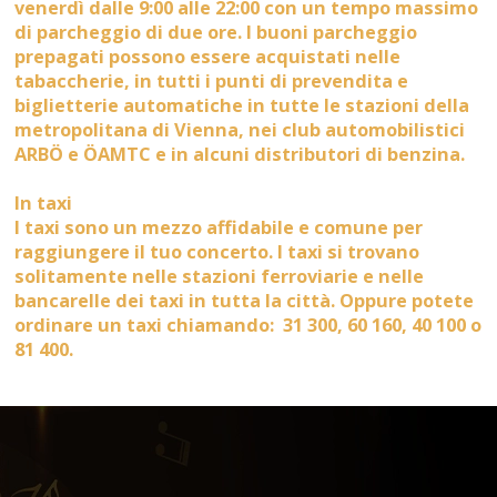
venerdì dalle 9:00 alle 22:00 con un tempo massimo
di parcheggio di due ore. I buoni parcheggio
prepagati possono essere acquistati nelle
tabaccherie, in tutti i punti di prevendita e
biglietterie automatiche in tutte le stazioni della
metropolitana di Vienna, nei club automobilistici
ARBÖ e ÖAMTC e in alcuni distributori di benzina.
In taxi
I taxi sono un mezzo affidabile e comune per
raggiungere il tuo concerto. I taxi si trovano
solitamente nelle stazioni ferroviarie e nelle
bancarelle dei taxi in tutta la città. Oppure potete
ordinare un taxi chiamando: 31 300, 60 160, 40 100 o
81 400.