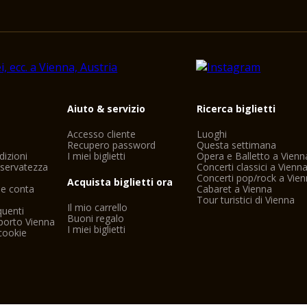
i
Aiuto & servizio
Ricerca biglietti
Accesso cliente
Luoghi
Recupero password
Questa settimana
dizioni
I miei biglietti
Opera e Balletto a Vienn
riservatezza
Concerti classici a Vienn
Concerti pop/rock a Vie
Acquista biglietti ora
ne conta
Cabaret a Vienna
Tour turistici di Vienna
Il mio carrello
uenti
Buoni regalo
porto Vienna
I miei biglietti
cookie