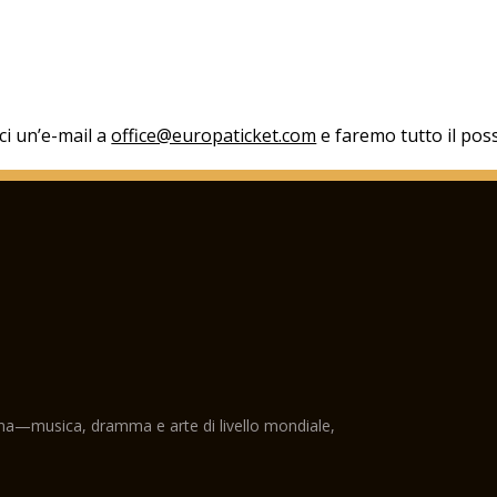
aci un’e-mail a
office@europaticket.com
e faremo tutto il poss
ama—musica, dramma e arte di livello mondiale,