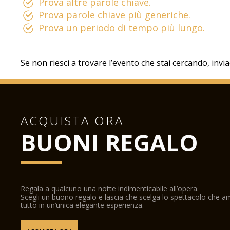
Prova altre parole chiave.
Prova parole chiave più generiche.
Prova un periodo di tempo più lungo.
Se non riesci a trovare l’evento che stai cercando, invi
ACQUISTA ORA
BUONI REGALO
Regala a qualcuno una notte indimenticabile all’opera.
Scegli un buono regalo e lascia che scelga lo spettacolo che 
tutto in un’unica elegante esperienza.