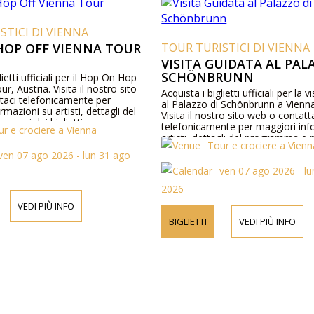
STICI DI VIENNA
HOP OFF VIENNA TOUR
TOUR TURISTICI DI VIENNA
VISITA GUIDATA AL PAL
SCHÖNBRUNN
lietti ufficiali per il Hop On Hop
r, Austria. Visita il nostro sito
Acquista i biglietti ufficiali per la v
taci telefonicamente per
al Palazzo di Schönbrunn a Vienna
mazioni su artisti, dettagli del
Visita il nostro sito web o contatt
rezzi dei biglietti.
telefonicamente per maggiori inf
ur e crociere a Vienna
artisti, dettagli del programma e p
Tour e crociere a Vienn
biglietti.
ven 07 ago 2026 - lun 31 ago
ven 07 ago 2026 - l
2026
VEDI PIÙ INFO
BIGLIETTI
VEDI PIÙ INFO