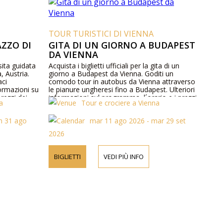
TOUR TURISTICI DI VIENNA
AZZO DI
GITA DI UN GIORNO A BUDAPEST
DA VIENNA
isita guidata
Acquista i biglietti ufficiali per la gita di un
, Austria.
giorno a Budapest da Vienna. Goditi un
aci
comodo tour in autobus da Vienna attraverso
ormazioni su
le pianure ungheresi fino a Budapest. Ulteriori
rezzi dei
informazioni sul programma, l´orario e i prezzi
a
Tour e crociere a Vienna
sono disponibili online e per telefono.
un 31 ago
mar 11 ago 2026 - mar 29 set
2026
BIGLIETTI
VEDI PIÙ INFO