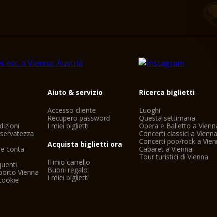
i
Aiuto & servizio
Ricerca biglietti
Accesso cliente
Luoghi
Recupero password
Questa settimana
dizioni
I miei biglietti
Opera e Balletto a Vienn
riservatezza
Concerti classici a Vienn
Concerti pop/rock a Vie
Acquista biglietti ora
ne conta
Cabaret a Vienna
Tour turistici di Vienna
Il mio carrello
uenti
Buoni regalo
porto Vienna
I miei biglietti
cookie