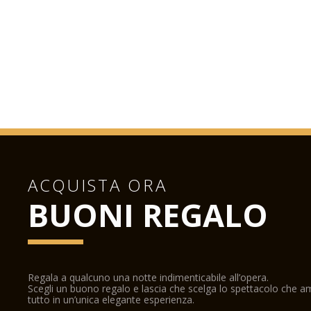
ACQUISTA ORA
BUONI REGALO
Regala a qualcuno una notte indimenticabile all’opera.
Scegli un buono regalo e lascia che scelga lo spettacolo che 
tutto in un’unica elegante esperienza.