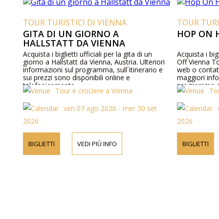
TOUR TURISTICI DI VIENNA
TOUR TURI
GITA DI UN GIORNO A
HOP ON 
HALLSTATT DA VIENNA
Acquista i biglietti ufficiali per la gita di un
Acquista i big
giorno a Hallstatt da Vienna, Austria. Ulteriori
Off Vienna Tou
informazioni sul programma, sull´itinerario e
web o contat
sui prezzi sono disponibili online e
maggiori infor
telefonicamente.
programma e p
Tour e crociere a Vienna
To
ven 07 ago 2026 - mer 30 set
2026
2026
BIGLIETTI
VEDI PIÙ INFO
BIGLIETTI