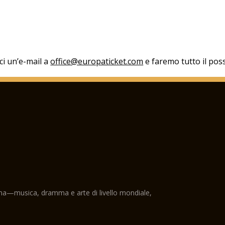
aci un’e-mail a
office@europaticket.com
e faremo tutto il poss
ama—musica, dramma e arte di livello mondiale,