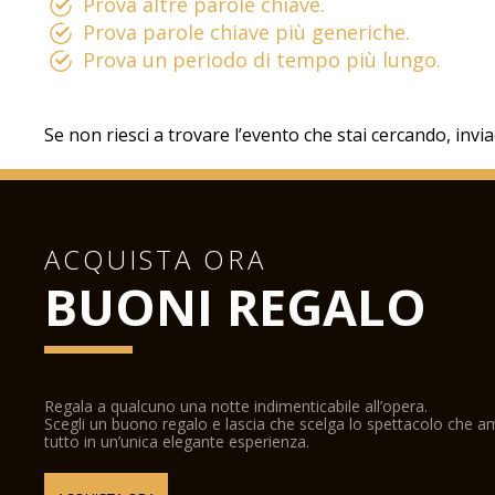
Prova altre parole chiave.
Prova parole chiave più generiche.
Prova un periodo di tempo più lungo.
Se non riesci a trovare l’evento che stai cercando, invi
ACQUISTA ORA
BUONI REGALO
Regala a qualcuno una notte indimenticabile all’opera.
Scegli un buono regalo e lascia che scelga lo spettacolo che 
tutto in un’unica elegante esperienza.