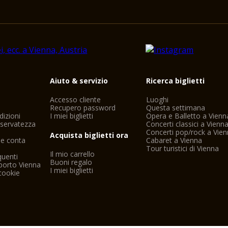
i
Aiuto & servizio
Ricerca biglietti
Accesso cliente
Luoghi
Recupero password
Questa settimana
dizioni
I miei biglietti
Opera e Balletto a Vienn
riservatezza
Concerti classici a Vienn
Concerti pop/rock a Vie
Acquista biglietti ora
ne conta
Cabaret a Vienna
Tour turistici di Vienna
Il mio carrello
uenti
Buoni regalo
porto Vienna
I miei biglietti
cookie