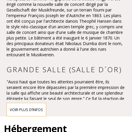
érigé comme la nouvelle salle de concert dirigé par la
Gesellschaft der Musikfreunde, sur un terrain fourni par
l'empereur François-Joseph Ier d'Autriche en 1863. Les plans
ont été conçus par l'architecte danois Theophil Hansen dans
le style néo-classique d'un ancien temple grec, y compris une
salle de concert ainsi que d'une salle de musique de chambre
plus petite. Le bâtiment a été inauguré le 6 Janvier 1870. Un
des principaux donateurs était Nikolaus Dumba dont le nom,
le gouvernement autrichien a donné à l'une des rues
entourant le Musikverein.
GRANDE SALLE (SALLE D´OR)
"Aussi haut que toutes les attentes pourraient être, ils
seraient encore être dépassées par la première impression de
la salle qui affiche une beauté architecturale et une splendeur
élégante lui faisant le seul de son genre." Ce fut la réaction de
la presse à l'ouverture du nouveau bâtiment Musikverein et le
premier concert de la Großer Musikvereinssaal le 6 Janvier
VOIR PLUS D’INFOS
1870.
L'impression doit avoir été écrasante - si écrasante que le
Hébergement
critique de Vienne, Eduard Hanslick, irritante a soulevé la