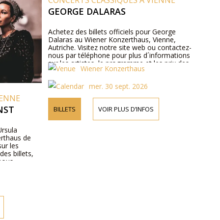
CONCERTS CLASSIQUES À VIENNE
GEORGE DALARAS
Achetez des billets officiels pour George
Dalaras au Wiener Konzerthaus, Vienne,
Autriche. Visitez notre site web ou contactez-
nous par téléphone pour plus d´informations
sur les artistes, le programme et les prix des
Wiener Konzerthaus
billets.
mer. 30 sept. 2026
IENNE
NST
BILLETS
VOIR PLUS D’INFOS
Ursula
erthaus de
ur les
des billets,
 nous