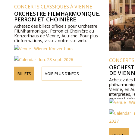
CONCERTS CLASSIQUES À VIENNE
ORCHESTRE FILMHARMONIQUE,
PERRON ET CHOINIÈRE
Achetez des billets officiels pour Orchestre
FILMharmonique, Perron et Choinière au
Konzerthaus de Vienne, Autriche. Pour plus
d’informations, visitez notre site web.
Wiener Konzerthaus
lun. 28 sept. 2026
CONCERTS 
ORCHEST
DE VIEN
BILLETS
VOIR PLUS D’INFOS
Achetez des b
philharmoniq
Vienne, en Au
interprètes, 
et par téléph
Wi
2027
BILLETS