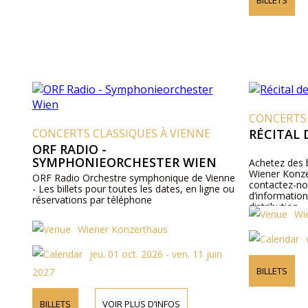
CONCERTS 
CONCERTS CLASSIQUES À VIENNE
RÉCITAL 
ORF RADIO -
SYMPHONIEORCHESTER WIEN
Achetez des b
Wiener Konze
ORF Radio Orchestre symphonique de Vienne
contactez-no
- Les billets pour toutes les dates, en ligne ou
d’information
réservations par téléphone
distribution.
Wi
Wiener Konzerthaus
jeu. 01 oct. 2026 - ven. 11 juin
BILLETS
2027
BILLETS
VOIR PLUS D’INFOS