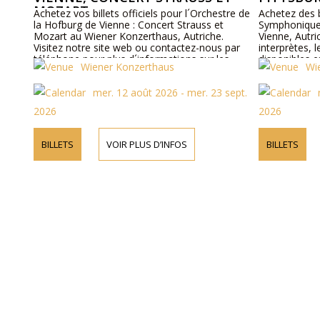
MOZART
Achetez vos billets officiels pour l´Orchestre de
Achetez des b
la Hofburg de Vienne : Concert Strauss et
Symphonique 
Mozart au Wiener Konzerthaus, Autriche.
Vienne, Autri
Visitez notre site web ou contactez-nous par
interprètes, 
téléphone pour plus d´informations sur les
disponibles e
Wiener Konzerthaus
Wi
artistes, les détails du programme et les prix
des billets.
mer. 12 août 2026 - mer. 23 sept.
2026
2026
BILLETS
VOIR PLUS D’INFOS
BILLETS