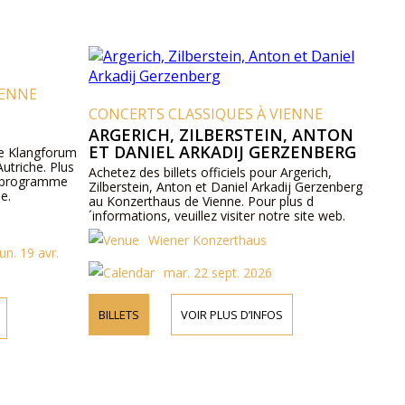
IENNE
CONCERTS CLASSIQUES À VIENNE
ARGERICH, ZILBERSTEIN, ANTON
ET DANIEL ARKADIJ GERZENBERG
 le Klangforum
utriche. Plus
Achetez des billets officiels pour Argerich,
le programme
Zilberstein, Anton et Daniel Arkadij Gerzenberg
ne.
au Konzerthaus de Vienne. Pour plus d
´informations, veuillez visiter notre site web.
Wiener Konzerthaus
un. 19 avr.
mar. 22 sept. 2026
BILLETS
VOIR PLUS D’INFOS