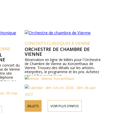
CONCERTS CLASSIQUES À VIENNE
IENNE
ORCHESTRE DE CHAMBRE DE
VIENNE
L
NE
Réservation en ligne de billets pour l´Orchestre
de Chambre de Vienne au Konzerthaus de
le concert du
Vienne. Trouvez des détails sur les artistes-
e de Vienne
interprètes, le programme et les prix. Achetez
tre site
votre billet maintenant.
éléphone
Wiener Konzerthaus
tistes, les
es billets.
dim. 04 oct. 2026 - dim. 06 juin
dim. 09 mai
2027
BILLETS
VOIR PLUS D’INFOS