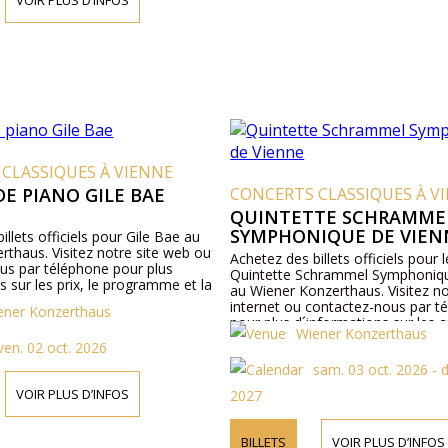
CLASSIQUES À VIENNE
DE PIANO GILE BAE
CONCERTS CLASSIQUES À V
QUINTETTE SCHRAMME
SYMPHONIQUE DE VIEN
illets officiels pour Gile Bae au
rthaus. Visitez notre site web ou
Achetez des billets officiels pour 
us par téléphone pour plus
Quintette Schrammel Symphoniqu
s sur les prix, le programme et la
au Wiener Konzerthaus. Visitez no
internet ou contactez-nous par t
ener Konzerthaus
pour plus d´informations sur les ar
Wiener Konzerthaus
détails du programme et les prix d
ven. 02 oct. 2026
sam. 03 oct. 2026 - 
VOIR PLUS D’INFOS
2027
BILLETS
VOIR PLUS D’INFOS