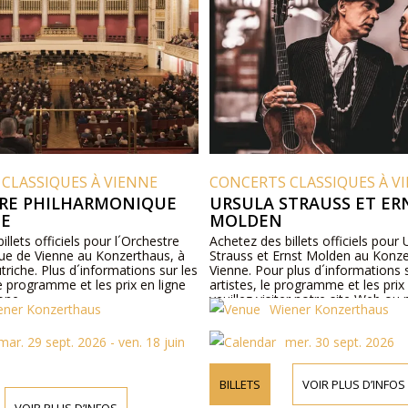
CLASSIQUES À VIENNE
CONCERTS CLASSIQUES À V
RE PHILHARMONIQUE
URSULA STRAUSS ET ER
NE
MOLDEN
illets officiels pour l´Orchestre
Achetez des billets officiels pour 
ue de Vienne au Konzerthaus, à
Strauss et Ernst Molden au Konz
triche. Plus d´informations sur les
Vienne. Pour plus d´informations s
le programme et les prix en ligne
artistes, le programme et les prix 
one.
veuillez visiter notre site Web ou
ener Konzerthaus
Wiener Konzerthaus
contacter par téléphone.
mar. 29 sept. 2026 - ven. 18 juin
mer. 30 sept. 2026
BILLETS
VOIR PLUS D’INFOS
VOIR PLUS D’INFOS