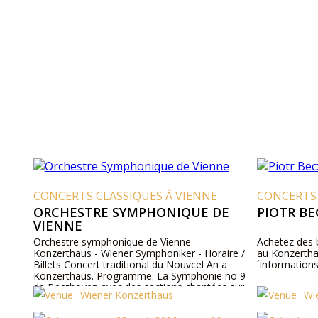
CONCERTS CLASSIQUES À VIENNE
CONCERTS 
ORCHESTRE SYMPHONIQUE DE
PIOTR BE
VIENNE
Orchestre symphonique de Vienne -
Achetez des b
Konzerthaus - Wiener Symphoniker - Horaire /
au Konzertha
Billets Concert traditional du Nouvcel An a
´informations,
Konzerthaus. Programme: La Symphonie no 9
de Beethoven avec des sections chantées sur
Wiener Konzerthaus
Wi
l'Ode à la joie (Ode an die Freude) de Friedrich
von Schiller.