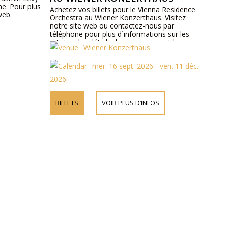
he. Pour plus
Achetez vos billets pour le Vienna Residence
web.
Orchestra au Wiener Konzerthaus. Visitez
notre site web ou contactez-nous par
téléphone pour plus d´informations sur les
artistes, les détails du programme et les prix
Wiener Konzerthaus
des billets.
mer. 16 sept. 2026 - ven. 11 déc.
2026
BILLETS
VOIR PLUS D’INFOS