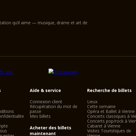
ntation qu’il aime — musique, drame et art de
s
Aide & service
Recherche de billets
Connexion client
Lieux
Récupération du mot de
Cette semaine
ditions
passe
Opéra et Ballet à Vienne
nfidentialite
Mes billets
Concerts classiques à Vi
Concerts pop/rock à Vie
mpte
Cabaret à Vienne
Acheter des billets
nous
Visites Touristiques de
maintenant
quentes
Vienne