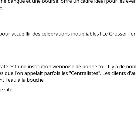
 une banque et une bourse, offre un cadre idéal pour les év
es.
l pour accueillir des célébrations inoubliables ! Le Grosser 
 café est une institution viennoise de bonne foi ! Il y a de no
que l'on appelait parfois les "Centralistes". Les clients d'
nt l'eau à la bouche.
e site.