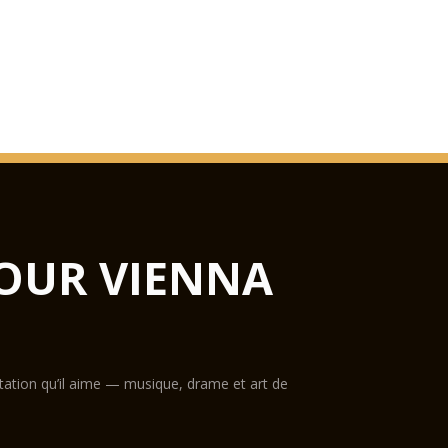
OUR VIENNA
ntation qu’il aime — musique, drame et art de