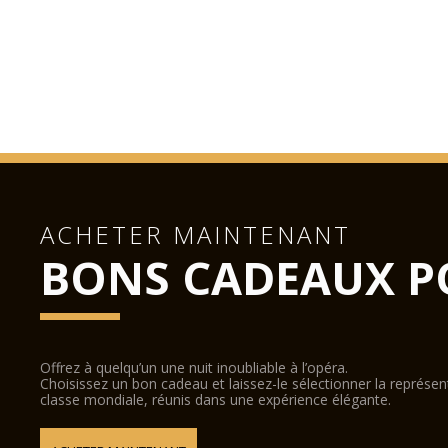
ACHETER MAINTENANT
BONS CADEAUX P
Offrez à quelqu’un une nuit inoubliable à l’opéra.
Choisissez un bon cadeau et laissez-le sélectionner la représe
classe mondiale, réunis dans une expérience élégante.