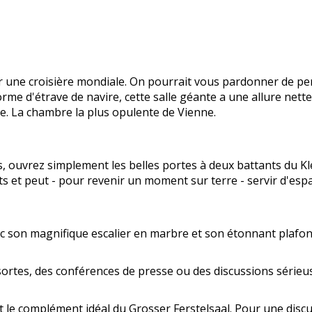
r une croisière mondiale. On pourrait vous pardonner de pe
 forme d'étrave de navire, cette salle géante a une allure n
e. La chambre la plus opulente de Vienne.
 ouvrez simplement les belles portes à deux battants du Klei
s et peut - pour revenir un moment sur terre - servir d'espa
ec son magnifique escalier en marbre et son étonnant plafo
ortes, des conférences de presse ou des discussions sérieus
t le complément idéal du Grosser Ferstelsaal. Pour une discu