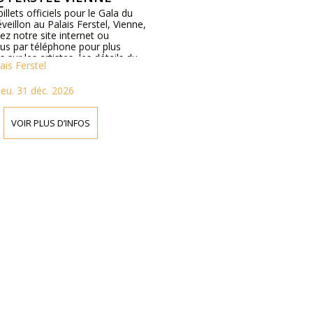
E
illets officiels pour le Gala du
eillon au Palais Ferstel, Vienne,
tez notre site internet ou
us par téléphone pour plus
 sur les artistes, les détails du
ais Ferstel
les prix des billets.
jeu. 31 déc. 2026
VOIR PLUS D’INFOS