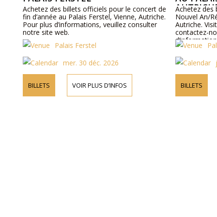
AUTRICH
Achetez des billets officiels pour le concert de
Achetez des b
fin d’année au Palais Ferstel, Vienne, Autriche.
Nouvel An/Rév
Pour plus d’informations, veuillez consulter
Autriche. Visi
notre site web.
contactez-no
d’informations
Palais Ferstel
Pal
programme et 
mer. 30 déc. 2026
BILLETS
VOIR PLUS D’INFOS
BILLETS