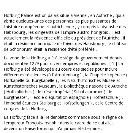
Hofburg Palace est un palais situé à Vienne , en Autriche , qui a
abrité quelques-unes des personnes les plus puissantes de
l'histoire européenne et autrichienne , y compris la dynastie des
Habsbourg , les dirigeants de l'Empire austro-hongrois . Il est
actuellement la résidence officielle du président de l'Autriche . Il
était la résidence principale de l'hiver des Habsbourg , le château
de Schönbrunn était la résidence d'été préférée .
La zone de la Hofburg a été le siège du gouvernement depuis
documentée 1279 pour divers empires et républiques . [ 1 ] La
Hofburg a été développée au cours des siècles pour inclure
différentes résidences (à l' Amalienburg ) , la Chapelle Impériale (
Hofkapelle ou Burgkapelle ) , les Naturhistorisches Musée et
Kunsthistorisches Museum , la Bibliothèque nationale d'Autriche
( Hofbibliothek ) , le trésor impérial ( Schatzkammer ) , le
Burgtheater , l' école d'équitation espagnole ( Hofreitschule ) ,
l'Imperial écuries ( Stallburg et Hofstallungen ) , et le Centre de
congrès de la Hofburg .
La Hofburg face à la Heldenplatz commandé sous le règne de
l'empereur François-Joseph , dans le cadre de ce qui allait
devenir un Kaiserforum qui n'a jamais été terminé .