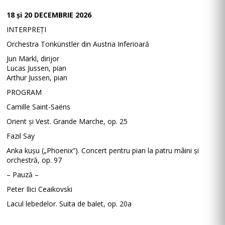
18 și 20 DECEMBRIE 2026
INTERPREȚI
Orchestra Tonkünstler din Austria Inferioară
Jun Märkl, dirijor
Lucas Jussen, pian
Arthur Jussen, pian
PROGRAM
Camille Saint-Saëns
Orient și Vest. Grande Marche, op. 25
Fazıl Say
Anka kușu („Phoenix”). Concert pentru pian la patru mâini și
orchestră, op. 97
– Pauză –
Peter Ilici Ceaikovski
Lacul lebedelor. Suita de balet, op. 20a