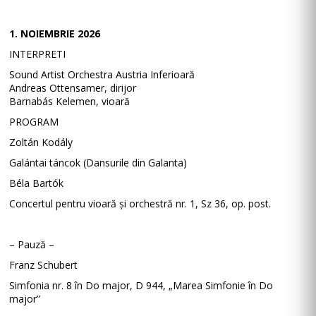
1. NOIEMBRIE 2026
INTERPRETI
Sound Artist Orchestra Austria Inferioară
Andreas Ottensamer, dirijor
Barnabás Kelemen, vioară
PROGRAM
Zoltán Kodály
Galántai táncok (Dansurile din Galanta)
Béla Bartók
Concertul pentru vioară și orchestră nr. 1, Sz 36, op. post.
– Pauză –
Franz Schubert
Simfonia nr. 8 în Do major, D 944, „Marea Simfonie în Do
major”