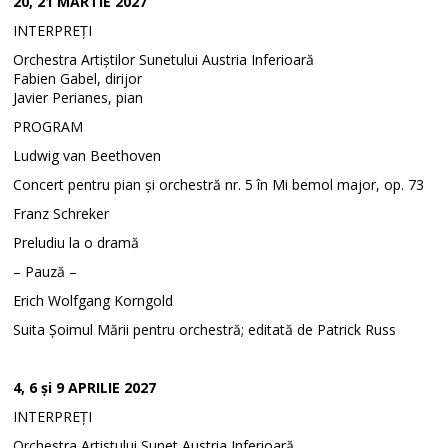
20, 21 MARTIE 2027
INTERPREȚI
Orchestra Artiștilor Sunetului Austria Inferioară
Fabien Gabel, dirijor
Javier Perianes, pian
PROGRAM
Ludwig van Beethoven
Concert pentru pian și orchestră nr. 5 în Mi bemol major, op. 73
Franz Schreker
Preludiu la o dramă
– Pauză –
Erich Wolfgang Korngold
Suita Șoimul Mării pentru orchestră; editată de Patrick Russ
4, 6 și 9 APRILIE 2027
INTERPREȚI
Orchestra Artistului Sunet Austria Inferioară