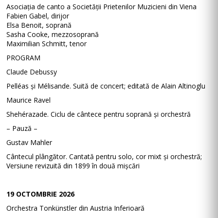
Asociația de canto a Societății Prietenilor Muzicieni din Viena
Fabien Gabel, dirijor
Elsa Benoit, soprană
Sasha Cooke, mezzosoprană
Maximilian Schmitt, tenor
PROGRAM
Claude Debussy
Pelléas și Mélisande. Suită de concert; editată de Alain Altinoglu
Maurice Ravel
Shehérazade. Ciclu de cântece pentru soprană și orchestră
– Pauză –
Gustav Mahler
Cântecul plângător. Cantată pentru solo, cor mixt și orchestră;
Versiune revizuită din 1899 în două mișcări
19 OCTOMBRIE 2026
Orchestra Tonkünstler din Austria Inferioară