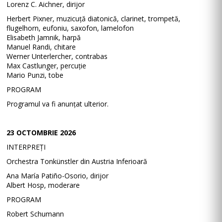
Lorenz C. Aichner, dirijor
Herbert Pixner, muzicuță diatonică, clarinet, trompetă,
flugelhorn, eufoniu, saxofon, lamelofon
Elisabeth Jamnik, harpă
Manuel Randi, chitare
Werner Unterlercher, contrabas
Max Castlunger, percuție
Mario Punzi, tobe
PROGRAM
Programul va fi anunțat ulterior.
23 OCTOMBRIE 2026
INTERPREȚI
Orchestra Tonkünstler din Austria Inferioară
Ana María Patiño-Osorio, dirijor
Albert Hosp, moderare
PROGRAM
Robert Schumann