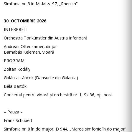
Simfonia nr. 3 în Mi-Mi-s. 97, „Rhenish”
30. OCTOMBRIE 2026
INTERPRETI
Orchestra Tonkünstler din Austria Inferioară
Andreas Ottensamer, dirijor
Barnabás Kelemen, vioară
PROGRAM
Zoltán Kodály
Galántai táncok (Dansurile din Galanta)
Béla Bartók
Concertul pentru vioară și orchestră nr. 1, Sz 36, op. post.
– Pauza –
Franz Schubert
Simfonia nr. 8 în do major, D 944, „Marea simfonie în do major”