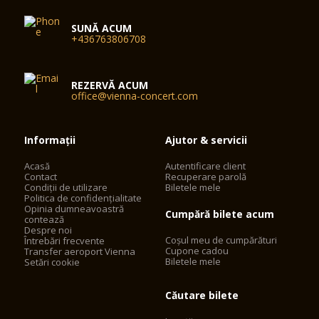
SUNĂ ACUM
+436763806708
REZERVĂ ACUM
office@vienna-concert.com
Informații
Ajutor & servicii
Acasă
Autentificare client
Contact
Recuperare parolă
Condiții de utilizare
Biletele mele
Politica de confidențialitate
Opinia dumneavoastră
Cumpără bilete acum
contează
Despre noi
Coșul meu de cumpărături
Întrebări frecvente
Cupone cadou
Transfer aeroport Vienna
Biletele mele
Setări cookie
Căutare bilete