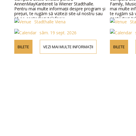
AnnenMayKantereit la Wiener Stadthalle.
Family, Music
Pentru mai multe informații despre program și
mai multe inf
prețuri, te rugăm să vizitezi site-ul nostru sau
te rugăm să v
să ne contactezi telefonic.
contactezi te
Stadthalle Viena
Sta
sâm. 19 sept. 2026
BILETE
VEZI MAI MULTE INFORMAȚII
BILETE