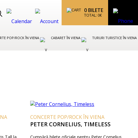
0
BILETE
TOTAL:
0
€
RTE POP/ROCK ÎN VIENA
CABARET ÎN VIENA
TURURI TURISTICE ÎN VIENA
ENA
CONCERTE POP/ROCK ÎN VIENA
PETER CORNELIUS, TIMELESS
s Tall la
Cumpără bilete oficiale pentru Peter Cornelius,