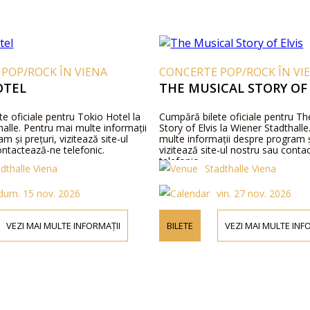
POP/ROCK ÎN VIENA
CONCERTE POP/ROCK ÎN VI
OTEL
THE MUSICAL STORY OF 
e oficiale pentru Tokio Hotel la
Cumpără bilete oficiale pentru Th
alle. Pentru mai multe informații
Story of Elvis la Wiener Stadthall
m și prețuri, vizitează site-ul
multe informații despre program și
ontactează-ne telefonic.
vizitează site-ul nostru sau cont
telefonic.
dthalle Viena
Stadthalle Viena
dum. 15 nov. 2026
vin. 27 nov. 2026
VEZI MAI MULTE INFORMAȚII
BILETE
VEZI MAI MULTE INF