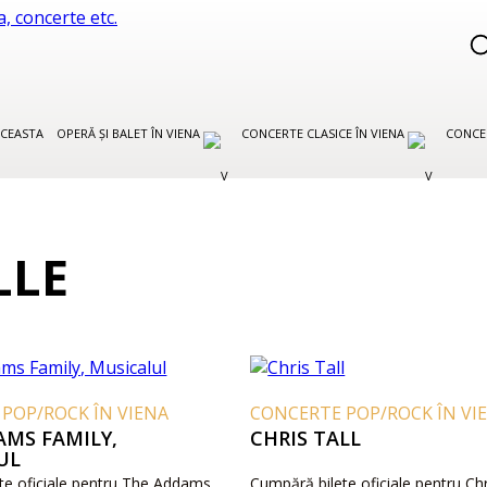
CEASTA
OPERĂ ȘI BALET ÎN VIENA
CONCERTE CLASICE ÎN VIENA
CONCE
LLE
POP/ROCK ÎN VIENA
CONCERTE POP/ROCK ÎN VI
AMS FAMILY,
CHRIS TALL
UL
te oficiale pentru The Addams
Cumpără bilete oficiale pentru Chri