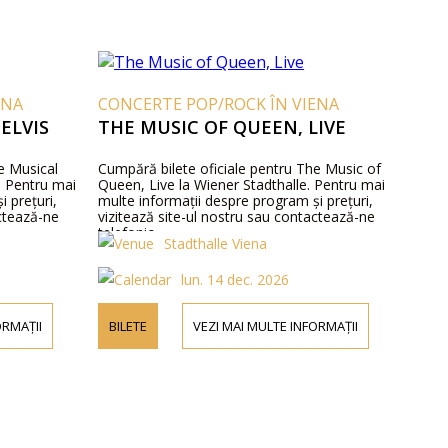
ENA
CONCERTE POP/ROCK ÎN VIENA
ELVIS
THE MUSIC OF QUEEN, LIVE
e Musical
Cumpără bilete oficiale pentru The Music of
e. Pentru mai
Queen, Live la Wiener Stadthalle. Pentru mai
 prețuri,
multe informații despre program și prețuri,
actează-ne
vizitează site-ul nostru sau contactează-ne
telefonic.
Stadthalle Viena
lun. 14 dec. 2026
ORMAȚII
BILETE
VEZI MAI MULTE INFORMAȚII