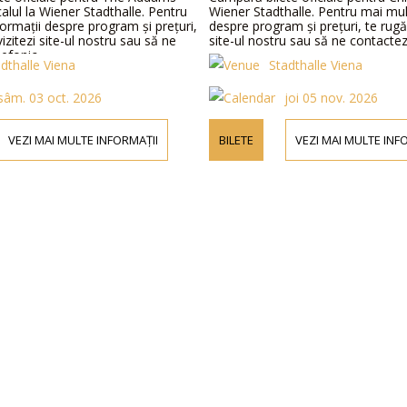
alul la Wiener Stadthalle. Pentru
Wiener Stadthalle. Pentru mai mul
ormații despre program și prețuri,
despre program și prețuri, te rugă
izitezi site-ul nostru sau să ne
site-ul nostru sau să ne contactezi
lefonic.
dthalle Viena
Stadthalle Viena
sâm. 03 oct. 2026
joi 05 nov. 2026
VEZI MAI MULTE INFORMAȚII
BILETE
VEZI MAI MULTE INF