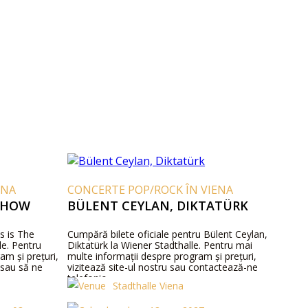
ENA
CONCERTE POP/ROCK ÎN VIENA
 SHOW
BÜLENT CEYLAN, DIKTATÜRK
s is The
Cumpără bilete oficiale pentru Bülent Ceylan,
le. Pentru
Diktatürk la Wiener Stadthalle. Pentru mai
am și prețuri,
multe informații despre program și prețuri,
u sau să ne
vizitează site-ul nostru sau contactează-ne
telefonic.
Stadthalle Viena