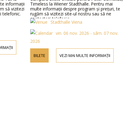
te informații
Timeless la Wiener Stadthalle. Pentru mai
m să vizitezi
multe informații despre program și prețuri, te
 telefonic.
rugăm să vizitezi site-ul nostru sau să ne
contactezi telefonic.
Stadthalle Viena
vin. 06 nov. 2026 - sâm. 07 nov.
2026
ORMAȚII
BILETE
VEZI MAI MULTE INFORMAȚII