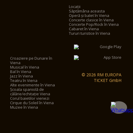
Locații
Săptămâna aceasta
Operă și balet în Viena
Concerte clasice în Viena
Concerte Pop/Rock în Viena
Cabaret în Viena
Tururi turistice în Viena
Croaziere pe Dunare în
Viena
Musical în Viena
Bal în Viena
© 2026 RM EUROPA
Jazz în Viena
TICKET GmbH
Teatru în Viena
Alte evenimente în Viena
Școala spaniolă de
călărie/echitație Viena
Corul baietilor vienezi
Cirque du Soleil în Viena
Muzee în Viena