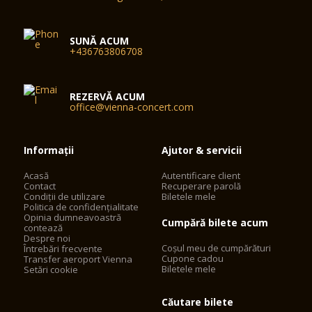
SUNĂ ACUM
+436763806708
REZERVĂ ACUM
office@vienna-concert.com
Informații
Ajutor & servicii
Acasă
Autentificare client
Contact
Recuperare parolă
Condiții de utilizare
Biletele mele
Politica de confidențialitate
Opinia dumneavoastră
Cumpără bilete acum
contează
Despre noi
Coșul meu de cumpărături
Întrebări frecvente
Cupone cadou
Transfer aeroport Vienna
Biletele mele
Setări cookie
Căutare bilete