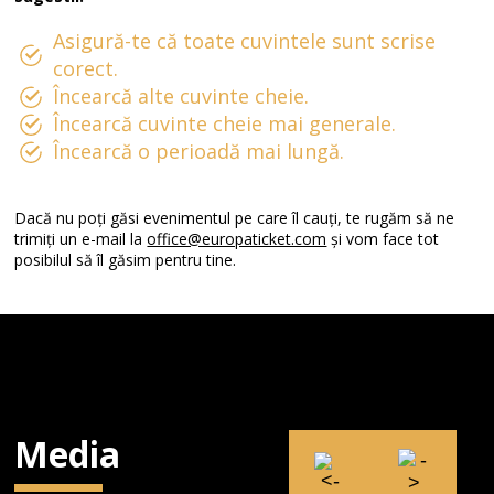
Asigură-te că toate cuvintele sunt scrise
corect.
Încearcă alte cuvinte cheie.
Încearcă cuvinte cheie mai generale.
Încearcă o perioadă mai lungă.
Dacă nu poți găsi evenimentul pe care îl cauți, te rugăm să ne
trimiți un e-mail la
office@europaticket.com
și vom face tot
posibilul să îl găsim pentru tine.
Media