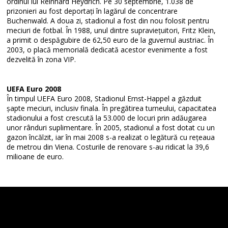
ordinul lui Reinhard Heydrich. Pe 30 septembrie, 1.038 de
prizonieri au fost deportați în lagărul de concentrare
Buchenwald. A doua zi, stadionul a fost din nou folosit pentru
meciuri de fotbal. În 1988, unul dintre supraviețuitori, Fritz Klein,
a primit o despăgubire de 62,50 euro de la guvernul austriac. În
2003, o placă memorială dedicată acestor evenimente a fost
dezvelită în zona VIP.
UEFA Euro 2008
În timpul UEFA Euro 2008, Stadionul Ernst-Happel a găzduit
șapte meciuri, inclusiv finala. În pregătirea turneului, capacitatea
stadionului a fost crescută la 53.000 de locuri prin adăugarea
unor rânduri suplimentare. În 2005, stadionul a fost dotat cu un
gazon încălzit, iar în mai 2008 s-a realizat o legătură cu rețeaua
de metrou din Viena. Costurile de renovare s-au ridicat la 39,6
milioane de euro.