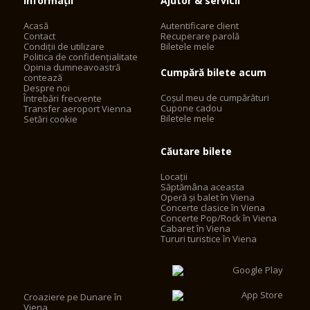
Informații
Ajutor & servicii
Acasă
Autentificare client
Contact
Recuperare parolă
Condiții de utilizare
Biletele mele
Politica de confidențialitate
Opinia dumneavoastră
Cumpără bilete acum
contează
Despre noi
Coșul meu de cumpărături
Întrebări frecvente
Cupone cadou
Transfer aeroport Vienna
Biletele mele
Setări cookie
Căutare bilete
Locații
Săptămâna aceasta
Operă și balet în Viena
Concerte clasice în Viena
Concerte Pop/Rock în Viena
Cabaret în Viena
Tururi turistice în Viena
Croaziere pe Dunare în
Viena