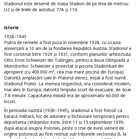
Stadionul este deservit de stația Stadion de pe linia de metrou
U2 și de liniile de autobuz 77A și 11A.
Istorie
1928–1945
Piatra de temelie a fost pusă în noiembrie 1928, cu ocazia
aniversării a 10 ani de la fondarea Republicii Austria. Stadionul a
fost construit între 1929 și 1931, conform planurilor arhitectului
Otto Ernst Schweizer din Tübingen, pentru a doua Olimpiadă a
Muncitorilor. Schweizer a proiectat și piscina Stadionbad din
apropiere (cu 400.000 m², cea mai mare piscină din Europa).
Datorită amplasării sale în Praterul vienez, inițial a fost numit
Stadionul Prater. La vremea respectivă, era considerat modern,
mai ales în Europa, datorită timpului scurt de evacuare, de doar
7-8 minute. Capacitatea inițială era de aproximativ 60.000 de
locuri.
În perioada nazistă (1938–1945), stadionul a fost folosit ca
baracă militară, loc de adunare și închisoare temporară pentru
deportarea cetățenilor evrei. Între 11 și 13 septembrie 1939,
după atacul asupra Poloniei, peste o mie de evrei vienezi de
origine poloneză au fost reținuți sub tribunele sectorului B, la