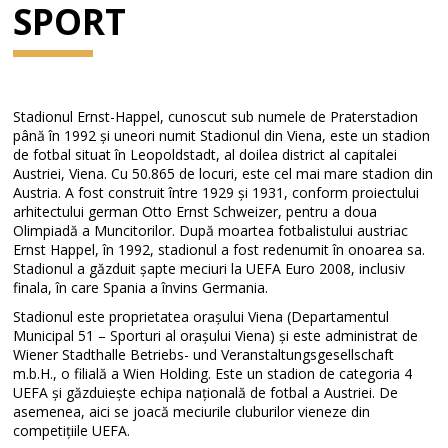
SPORT
Stadionul Ernst-Happel, cunoscut sub numele de Praterstadion
până în 1992 și uneori numit Stadionul din Viena, este un stadion
de fotbal situat în Leopoldstadt, al doilea district al capitalei
Austriei, Viena. Cu 50.865 de locuri, este cel mai mare stadion din
Austria. A fost construit între 1929 și 1931, conform proiectului
arhitectului german Otto Ernst Schweizer, pentru a doua
Olimpiadă a Muncitorilor. După moartea fotbalistului austriac
Ernst Happel, în 1992, stadionul a fost redenumit în onoarea sa.
Stadionul a găzduit șapte meciuri la UEFA Euro 2008, inclusiv
finala, în care Spania a învins Germania.
Stadionul este proprietatea orașului Viena (Departamentul
Municipal 51 – Sporturi al orașului Viena) și este administrat de
Wiener Stadthalle Betriebs- und Veranstaltungsgesellschaft
m.b.H., o filială a Wien Holding. Este un stadion de categoria 4
UEFA și găzduiește echipa națională de fotbal a Austriei. De
asemenea, aici se joacă meciurile cluburilor vieneze din
competițiile UEFA.