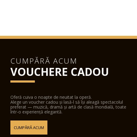
CUMPĂRĂ ACUM
VOUCHERE CADOU
Oferă cuiva o noapte de neuitat la operă.
Alege un voucher cadou și lasă-l să își aleagă spectacolul
preferat — muzică, dramă și artă de clasă mondială, toate
într-o experiență elegantă.
CUMPĂRĂ ACUM