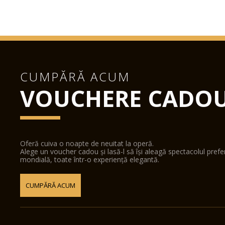
CUMPĂRĂ ACUM
VOUCHERE CADO
Oferă cuiva o noapte de neuitat la operă.
Alege un voucher cadou și lasă-l să își aleagă spectacolul pref
mondială, toate într-o experiență elegantă.
CUMPĂRĂ ACUM