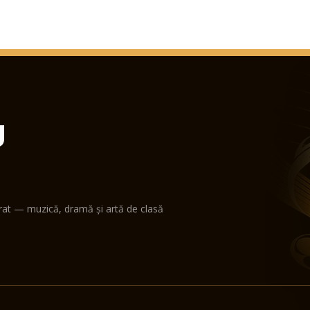
U
erat — muzică, dramă și artă de clasă