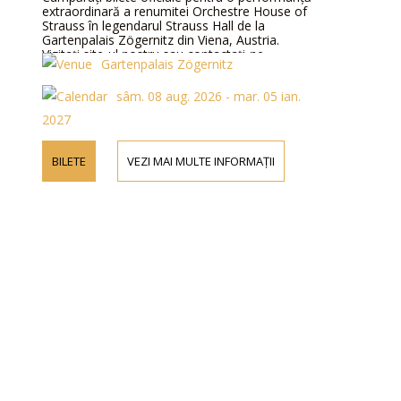
extraordinară a renumitei Orchestre House of
Strauss în legendarul Strauss Hall de la
Gartenpalais Zögernitz din Viena, Austria.
Vizitați site-ul nostru sau contactați-ne
Gartenpalais Zögernitz
telefonic pentru mai multe informații despre
interpreți, detalii ale programului și prețurile
sâm. 08 aug. 2026 - mar. 05 ian.
biletelor.
2027
BILETE
VEZI MAI MULTE INFORMAȚII