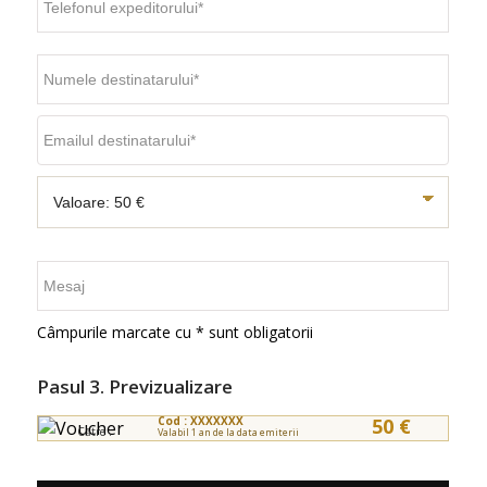
Câmpurile marcate cu * sunt obligatorii
Pasul 3. Previzualizare
Cod : XXXXXXX
50 €
Către :
Valabil 1 an de la data emiterii
De la :