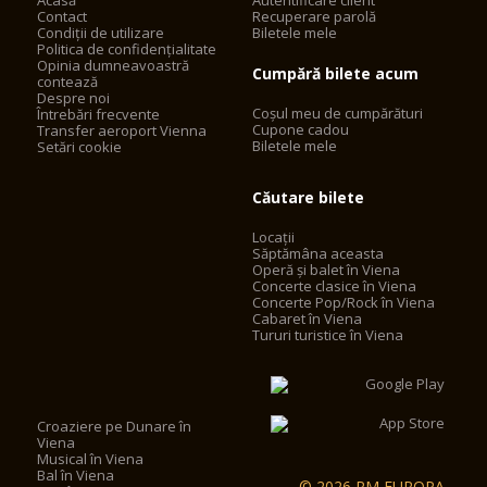
Acasă
Autentificare client
Contact
Recuperare parolă
Condiții de utilizare
Biletele mele
Politica de confidențialitate
Opinia dumneavoastră
Cumpără bilete acum
contează
Despre noi
Coșul meu de cumpărături
Întrebări frecvente
Cupone cadou
Transfer aeroport Vienna
Biletele mele
Setări cookie
Căutare bilete
Locații
Săptămâna aceasta
Operă și balet în Viena
Concerte clasice în Viena
Concerte Pop/Rock în Viena
Cabaret în Viena
Tururi turistice în Viena
Croaziere pe Dunare în
Viena
Musical în Viena
Bal în Viena
© 2026 RM EUROPA