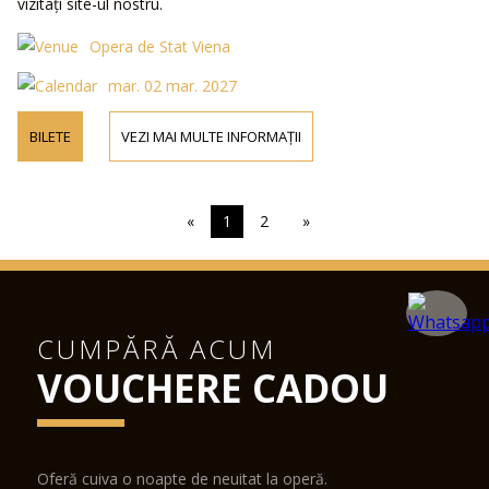
vizitați site-ul nostru.
Opera de Stat Viena
mar. 02 mar. 2027
BILETE
VEZI MAI MULTE INFORMAȚII
«
1
2
»
CUMPĂRĂ ACUM
VOUCHERE CADOU
Oferă cuiva o noapte de neuitat la operă.