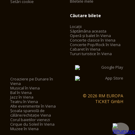
Biletele mele
Setări cookie
Căutare bilete
Locații
Săptămâna aceasta
Operă și balet în Viena
Concerte clasice în Viena
Concerte Pop/Rock în Viena
Cabaret în Viena
Tururi turistice în Viena
Croaziere pe Dunare în
Viena
Musical în Viena
Bal în Viena
© 2026 RM EUROPA
Jazz în Viena
TICKET GmbH
Teatru în Viena
Alte evenimente în Viena
Școala spaniolă de
călărie/echitație Viena
Corul baietilor vienezi
Cirque du Soleil în Viena
Muzee în Viena