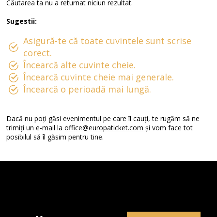
Căutarea ta nu a returnat niciun rezultat.
Sugestii:
Asigură-te că toate cuvintele sunt scrise
corect.
Încearcă alte cuvinte cheie.
Încearcă cuvinte cheie mai generale.
Încearcă o perioadă mai lungă.
Dacă nu poți găsi evenimentul pe care îl cauți, te rugăm să ne
trimiți un e-mail la
office@europaticket.com
și vom face tot
posibilul să îl găsim pentru tine.