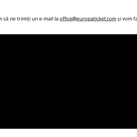
 să ne trimiți un e-mail la
office@europaticket.com
și vom fa