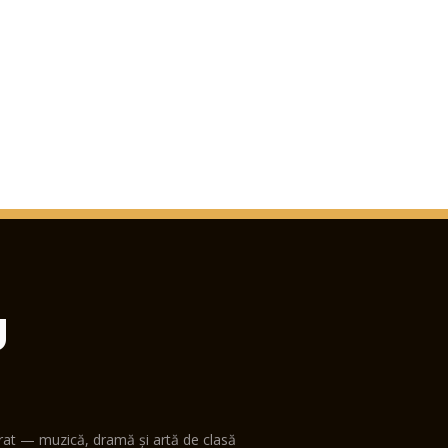
U
erat — muzică, dramă și artă de clasă