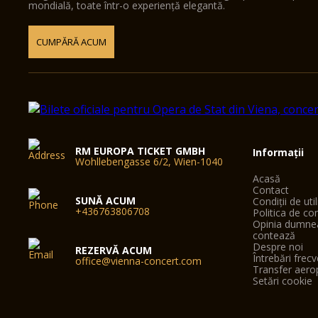
mondială, toate într-o experiență elegantă.
CUMPĂRĂ ACUM
RM EUROPA TICKET GMBH
Informații
Wohllebengasse 6/2, Wien-1040
Acasă
Contact
SUNĂ ACUM
Condiții de uti
+436763806708
Politica de con
Opinia dumne
contează
Despre noi
REZERVĂ ACUM
Întrebări frec
office@vienna-concert.com
Transfer aero
Setări cookie