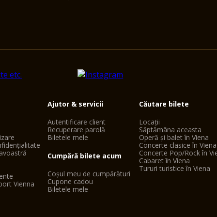
Ajutor & servicii
Căutare bilete
Autentificare client
Locații
Recuperare parolă
Săptămâna aceasta
lizare
Biletele mele
Operă și balet în Viena
fidențialitate
Concerte clasice în Viena
avoastră
Concerte Pop/Rock în Vi
Cumpără bilete acum
Cabaret în Viena
Tururi turistice în Viena
Coșul meu de cumpărături
vente
Cupone cadou
port Vienna
Biletele mele