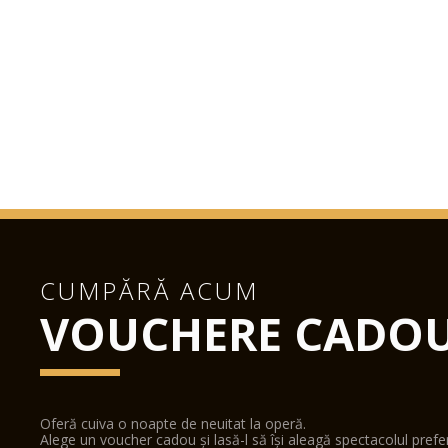
CUMPĂRĂ ACUM
VOUCHERE CADO
Oferă cuiva o noapte de neuitat la operă.
Alege un voucher cadou și lasă-l să își aleagă spectacolul pref