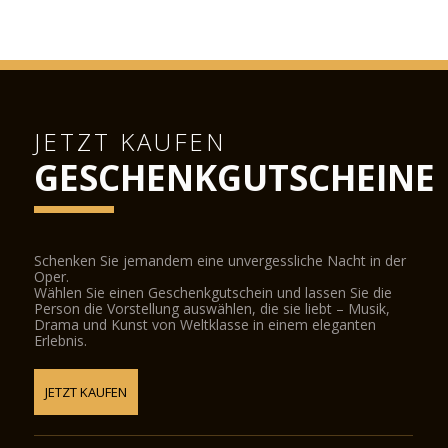
JETZT KAUFEN
GESCHENKGUTSCHEINE
Schenken Sie jemandem eine unvergessliche Nacht in der
Oper.
Wählen Sie einen Geschenkgutschein und lassen Sie die
Person die Vorstellung auswählen, die sie liebt – Musik,
Drama und Kunst von Weltklasse in einem eleganten
Erlebnis.
JETZT KAUFEN