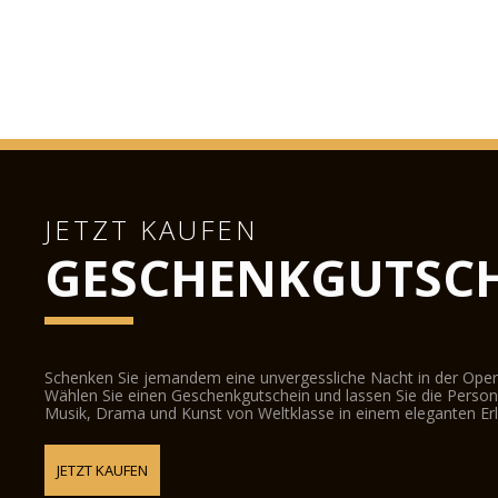
JETZT KAUFEN
GESCHENKGUTSCH
Schenken Sie jemandem eine unvergessliche Nacht in der Oper
Wählen Sie einen Geschenkgutschein und lassen Sie die Person d
Musik, Drama und Kunst von Weltklasse in einem eleganten Erl
JETZT KAUFEN