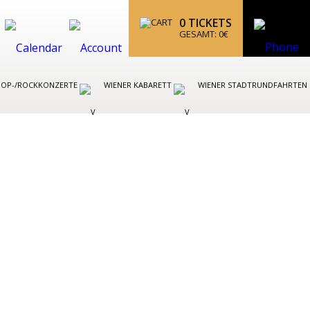
0
TICKETS
GESAMT:
0
€
POP-/ROCKKONZERTE
WIENER KABARETT
WIENER STADTRUNDFAHRTEN