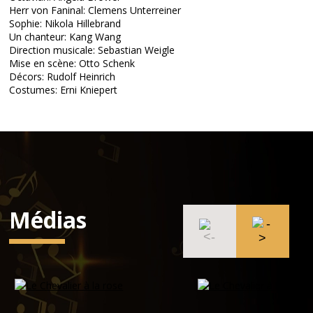
Herr von Faninal: Clemens Unterreiner
Sophie: Nikola Hillebrand
Un chanteur: Kang Wang
Direction musicale: Sebastian Weigle
Mise en scène: Otto Schenk
Décors: Rudolf Heinrich
Costumes: Erni Kniepert
Médias