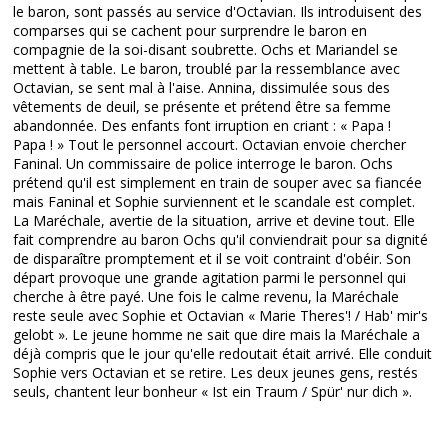
le baron, sont passés au service d'Octavian. Ils introduisent des
comparses qui se cachent pour surprendre le baron en
compagnie de la soi-disant soubrette. Ochs et Mariandel se
mettent à table. Le baron, troublé par la ressemblance avec
Octavian, se sent mal à l'aise. Annina, dissimulée sous des
vêtements de deuil, se présente et prétend être sa femme
abandonnée. Des enfants font irruption en criant : « Papa !
Papa ! » Tout le personnel accourt. Octavian envoie chercher
Faninal. Un commissaire de police interroge le baron. Ochs
prétend qu'il est simplement en train de souper avec sa fiancée
mais Faninal et Sophie surviennent et le scandale est complet.
La Maréchale, avertie de la situation, arrive et devine tout. Elle
fait comprendre au baron Ochs qu'il conviendrait pour sa dignité
de disparaître promptement et il se voit contraint d'obéir. Son
départ provoque une grande agitation parmi le personnel qui
cherche à être payé. Une fois le calme revenu, la Maréchale
reste seule avec Sophie et Octavian « Marie Theres'! / Hab' mir's
gelobt ». Le jeune homme ne sait que dire mais la Maréchale a
déjà compris que le jour qu'elle redoutait était arrivé. Elle conduit
Sophie vers Octavian et se retire. Les deux jeunes gens, restés
seuls, chantent leur bonheur « Ist ein Traum / Spür' nur dich ».