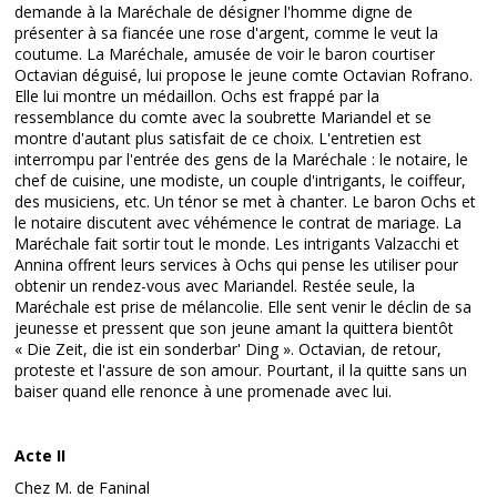
demande à la Maréchale de désigner l'homme digne de
présenter à sa fiancée une rose d'argent, comme le veut la
coutume. La Maréchale, amusée de voir le baron courtiser
Octavian déguisé, lui propose le jeune comte Octavian Rofrano.
Elle lui montre un médaillon. Ochs est frappé par la
ressemblance du comte avec la soubrette Mariandel et se
montre d'autant plus satisfait de ce choix. L'entretien est
interrompu par l'entrée des gens de la Maréchale : le notaire, le
chef de cuisine, une modiste, un couple d'intrigants, le coiffeur,
des musiciens, etc. Un ténor se met à chanter. Le baron Ochs et
le notaire discutent avec véhémence le contrat de mariage. La
Maréchale fait sortir tout le monde. Les intrigants Valzacchi et
Annina offrent leurs services à Ochs qui pense les utiliser pour
obtenir un rendez-vous avec Mariandel. Restée seule, la
Maréchale est prise de mélancolie. Elle sent venir le déclin de sa
jeunesse et pressent que son jeune amant la quittera bientôt
« Die Zeit, die ist ein sonderbar' Ding ». Octavian, de retour,
proteste et l'assure de son amour. Pourtant, il la quitte sans un
baiser quand elle renonce à une promenade avec lui.
Acte II
Chez M. de Faninal