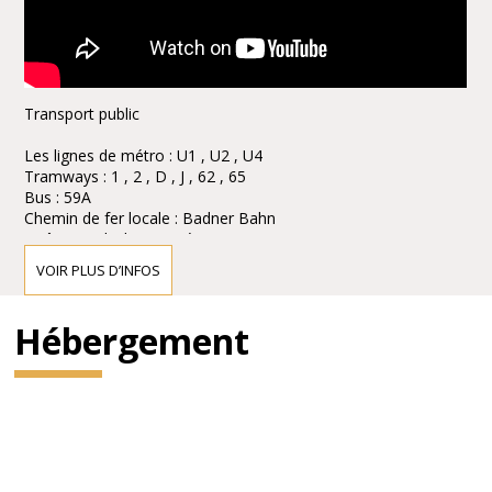
Transport public
Les lignes de métro : U1 , U2 , U4
Tramways : 1 , 2 , D , J , 62 , 65
Bus : 59A
Chemin de fer locale : Badner Bahn
Arrête : Karlsplatz / Opéra
VOIR PLUS D’INFOS
Les stations de taxis sont disponibles à proximité.
Hébergement
Parking
Le stationnement est seulement € 6, - pendant huit heures !
Le Wiener Staatsoper et la ÖPARK Kärntner Ring Garage sur
Mahlerstraße 8 , sous la rubrique « Ringstraßengalerien " ,
offrent les patrons de l'Opéra d'État de Vienne , une nouvelle
taxe de stationnement réduite . Vous pouvez vous garer dans
le Ring Garage Kärntner pour jusqu'à 8 heures et de ne payer