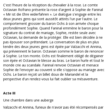
C'est l'heure de la réception du chevalier à la rose. Le comte
Octavian Rofrano présente la rose d'argent à Sophie de Faninal
« Mir ist die Ehre widerfahren ». Le dialogue s'engage entre les
deux jeunes gens qui sont aussitôt attirés l'un par l'autre. Le
comportement grossier du baron Ochs à son arrivée choque
profondément Sophie. Quand Faninal emmène le baron pour la
signature du contrat de mariage, Sophie, restée seule avec
Octavian, lui demande de la protéger. Elle est bien décidée à ne
pas épouser son prétendant. La conversation de plus en plus
tendre des deux jeunes gens est épiée par Valzacchi et Annina,
qui préviennent le baron. Octavian somme le baron de renoncer
à Sophie. Le ton monte. Ochs est finalement obligé de dégainer
son épée et Octavian le blesse au bras. Le baron hurle et tout le
monde crie au scandale. Faninal renvoie Octavian et menace
Sophie de l'envoyer au couvent si elle s'oppose au mariage avec
Ochs. Le baron reçoit un billet doux de Mariandel et la
perspective d'un rendez-vous lui fait oublier sa mésaventure.
Acte III
Une chambre dans une auberge
Valzacchi et Annina, furieux de n'avoir pas été récompensés par