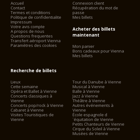
Accueil
Connexion client
vie commençait à nouveau pour ce pays qui avait tout juste
Contact
Récupération du mot de
de reprendre son indépendance .
Termes et conditions
passe
Politique de confidentialite
Mes billets
Aujourd'hui, l'Opéra d'État de Vienne est considérée comme
Impressum
Votre avis compte
l'une des plus importantes maisons d'opéra dans le monde,
Acheter des billets
A propos de nous
en particulier, il est de la maison avec le plus grand répertoire.
maintenant
Questions frequentes
Il a été sous la direction de Dominique Meyer, avec le
Transfert aéroport Vienna
directeur musical Franz Welser -Möst , depuis le 1er
Paramètres des cookies
Mon panier
Bons cadeaux pour Vienna
Septembre 2010.
Mes billets
Recherche de billets
Lieux
Tour du Danube à Vienne
Cette semaine
Musical à Vienne
Opéra et Ballet à Vienne
Balle à Vienne
Concerts classiques à
Jazz à Vienne
Vienne
Théâtre à Vienne
Concerts pop/rock à Vienne
Autres événements à
Cabaret à Vienne
Vienne
Visites Touristiques de
École espagnole d
Vienne
´équitation de Vienne
Petits Chanteurs de Vienne
Cirque du Soleil à Vienne
Musées de Vienne