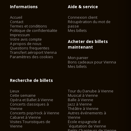
Informations
Aide & service
Accueil
Connexion client
Contact
Récupération du mot de
Termes et conditions
passe
Politique de confidentialite
Mes billets
Impressum
Votre avis compte
Acheter des billets
A propos de nous
maintenant
Questions frequentes
Transfert aéroport Vienna
Paramètres des cookies
Mon panier
Bons cadeaux pour Vienna
Mes billets
Recherche de billets
Lieux
Tour du Danube à Vienne
Cette semaine
Musical à Vienne
Opéra et Ballet à Vienne
Balle à Vienne
Concerts classiques à
Jazz à Vienne
Vienne
Théâtre à Vienne
Concerts pop/rock à Vienne
Autres événements à
Cabaret à Vienne
Vienne
Visites Touristiques de
École espagnole d
Vienne
´équitation de Vienne
Petits Chanteurs de Vienne