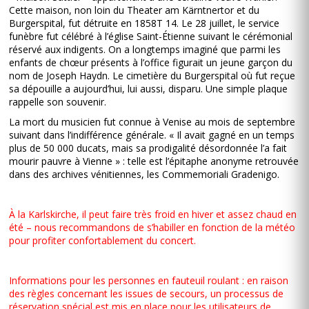
Cette maison, non loin du Theater am Kärntnertor et du
Burgerspital, fut détruite en 1858T 14. Le 28 juillet, le service
funèbre fut célébré à l’église Saint-Étienne suivant le cérémonial
réservé aux indigents. On a longtemps imaginé que parmi les
enfants de chœur présents à l’office figurait un jeune garçon du
nom de Joseph Haydn. Le cimetière du Burgerspital où fut reçue
sa dépouille a aujourd’hui, lui aussi, disparu. Une simple plaque
rappelle son souvenir.
La mort du musicien fut connue à Venise au mois de septembre
suivant dans l’indifférence générale. « Il avait gagné en un temps
plus de 50 000 ducats, mais sa prodigalité désordonnée l’a fait
mourir pauvre à Vienne » : telle est l’épitaphe anonyme retrouvée
dans des archives vénitiennes, les Commemoriali Gradenigo.
À la Karlskirche, il peut faire très froid en hiver et assez chaud en
été – nous recommandons de s’habiller en fonction de la météo
pour profiter confortablement du concert.
Informations pour les personnes en fauteuil roulant : en raison
des règles concernant les issues de secours, un processus de
réservation spécial est mis en place pour les utilisateurs de