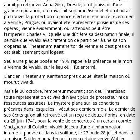
aurait pu retrouver Anna Giró ; Dresde, où il jouissait d’une
grande réputation, où travaillait son ami Pisendel et où il aurait
pu trouver la protection du prince-électeur rencontré récemment
à Venise ; Prague, où avaient été représentés plusieurs de ses
opéras ; Vienne évidemment, où l’attendait peut-être
l’Empereur Charles VI. Quelle que dût être sa destination finale, il
semble que Vivaldi avait l’intention de participer à une saison
d’opéras au Theater am Kärntnertor de Vienne et c’est près de
cet établissement qu’il logeait.
Seule une plaque posée en 1978 rappelle la présence et la mort
à Vienne de Vivaldi, sur le lieu où il fut enterré.
L'ancien Theater am Kärntertor près duquel était la maison où
mourut Vivaldi.
Mais le 20 octobre, l’empereur mourait : son deuil interdisait
toute représentation et Vivaldi n’avait plus de protecteur ni de
ressources assurées. Le mystère plane sur les conditions
précaires dans lesquelles il vécut ses derniers mois. Le dernier de
ses écrits qu’on ait retrouvé est un reçu de douze florins, en date
du 28 juin 1741, pour la vente de concertos à un certain comte
Vinciguerra di Collalto. Vivaldi décéda d’une « inflammation
interne », pauvre et dans la solitude, le 27 ou le 28 juillet dans la
« maison Sattler » appartenant à une certaine veuve Wahler.