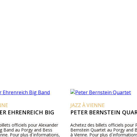
ENNE
JAZZ À VIENNE
ER EHRENREICH BIG
PETER BERNSTEIN QUA
illets officiels pour Alexander
Achetez des billets officiels pour 
ig Band au Porgy and Bess
Bernstein Quartet au Porgy and B
enne. Pour plus d´informations,
à Vienne. Pour plus d´informations