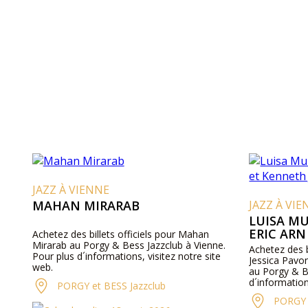
JAZZ À VIENNE
MAHAN MIRARAB
JAZZ À VI
LUISA MU
ERIC ARN
Achetez des billets officiels pour Mahan
Mirarab au Porgy & Bess Jazzclub à Vienne.
Achetez des b
Pour plus d´informations, visitez notre site
Jessica Pavo
web.
au Porgy & B
d´information
PORGY et BESS Jazzclub
PORGY 