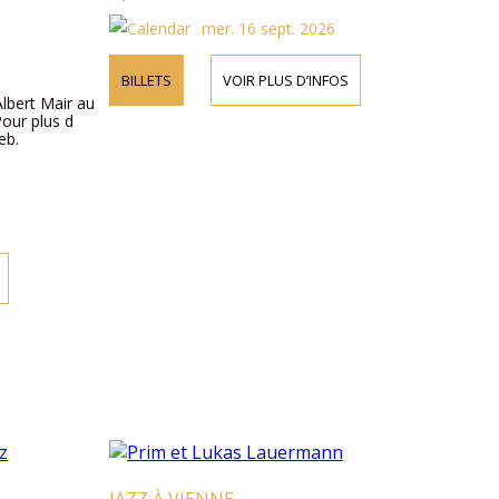
mer. 16 sept. 2026
BILLETS
VOIR PLUS D’INFOS
Albert Mair au
Pour plus d
eb.