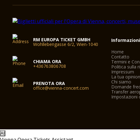
RM EUROPA TICKET GMBH
Informazion
Wohllebengasse 6/2, Wien-1040
Home
Contatto
CHIAMA ORA
Termini e Con
+436763806708
Politica sulla 
Impressum
La tua opinio
Chi siamo
PRENOTA ORA
Domande freq
office@vienna-concert.com
Transfer aero
Impostazioni 
AI
Vienna Opera Tickets Assistant