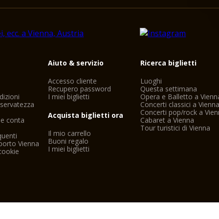
i
Aiuto & servizio
Ricerca biglietti
Accesso cliente
Luoghi
Recupero password
Questa settimana
dizioni
I miei biglietti
Opera e Balletto a Vienn
riservatezza
Concerti classici a Vienn
Concerti pop/rock a Vie
Acquista biglietti ora
ne conta
Cabaret a Vienna
Tour turistici di Vienna
Il mio carrello
uenti
Buoni regalo
porto Vienna
I miei biglietti
cookie