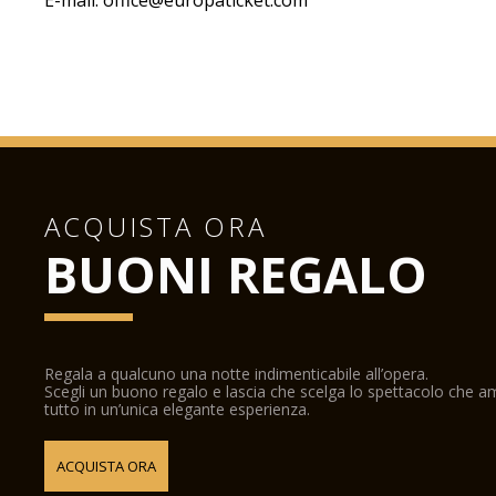
E-mail: office@europaticket.com
ACQUISTA ORA
BUONI REGALO
Regala a qualcuno una notte indimenticabile all’opera.
Scegli un buono regalo e lascia che scelga lo spettacolo che 
tutto in un’unica elegante esperienza.
ACQUISTA ORA