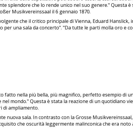
nte splendore che lo rende unico nel suo genere." Questa è s
roßer Musikvereinssaal il 6 gennaio 1870.
volgente che il critico principale di Vienna, Eduard Hanslick,
per una sala da concerto". "Da tutte le parti molla oro e col
to fatto nella più bella, più magnifico, perfetto esempio di u
 nel mondo." Questa è stata la reazione di un quotidiano v
ri di ampliamento.
nte nuova sala. In contrasto con la Grosse Musikvereinssaa
cquisito che oscurità leggermente malinconica che era noto