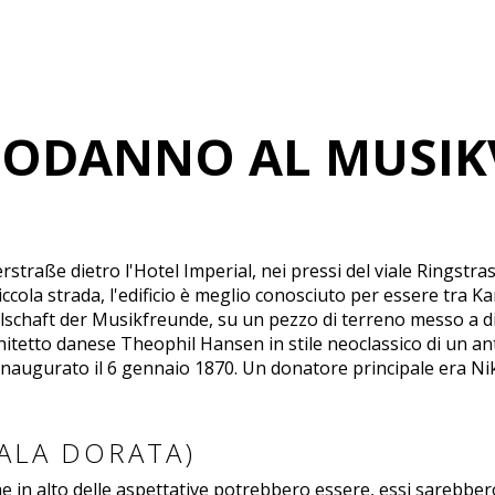
PODANNO AL MUSIK
traße dietro l'Hotel Imperial, nei pressi del viale Ringstra
ola strada, l'edificio è meglio conosciuto per essere tra Kar
ellschaft der Musikfreunde, su un pezzo di terreno messo a 
architetto danese Theophil Hansen in stile neoclassico di un a
to inaugurato il 6 gennaio 1870. Un donatore principale era 
SALA DORATA)
e in alto delle aspettative potrebbero essere, essi sarebber