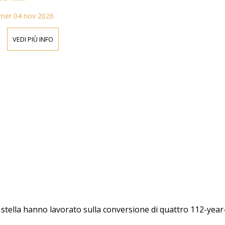
nte.
mer 04 nov 2026
VEDI PIÙ INFO
tti stella hanno lavorato sulla conversione di quattro 112-y