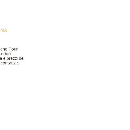
NNA
Milano Tour
eriori
a e prezzi dei
o contattaci