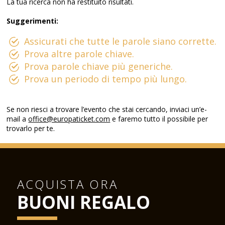
La tua ricerca non ha restituito risultati.
Suggerimenti:
Assicurati che tutte le parole siano corrette.
Prova altre parole chiave.
Prova parole chiave più generiche.
Prova un periodo di tempo più lungo.
Se non riesci a trovare l’evento che stai cercando, inviaci un’e-
mail a
office@europaticket.com
e faremo tutto il possibile per
trovarlo per te.
ACQUISTA ORA
BUONI REGALO