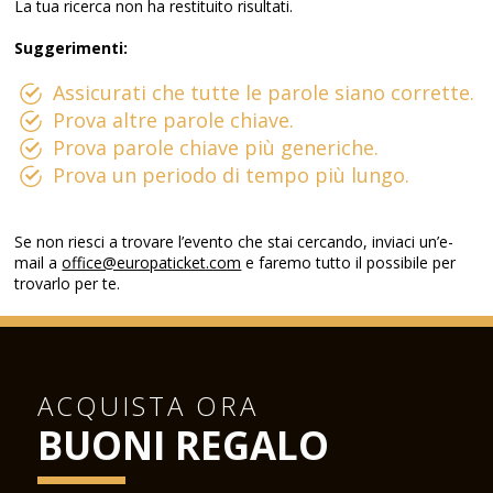
La tua ricerca non ha restituito risultati.
Suggerimenti:
Assicurati che tutte le parole siano corrette.
Prova altre parole chiave.
Prova parole chiave più generiche.
Prova un periodo di tempo più lungo.
Se non riesci a trovare l’evento che stai cercando, inviaci un’e-
mail a
office@europaticket.com
e faremo tutto il possibile per
trovarlo per te.
ACQUISTA ORA
BUONI REGALO