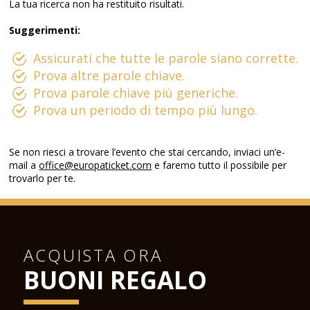
La tua ricerca non ha restituito risultati.
Suggerimenti:
Assicurati che tutte le parole siano corrette.
Prova altre parole chiave.
Prova parole chiave più generiche.
Prova un periodo di tempo più lungo.
Se non riesci a trovare l’evento che stai cercando, inviaci un’e-
mail a
office@europaticket.com
e faremo tutto il possibile per
trovarlo per te.
ACQUISTA ORA
BUONI REGALO