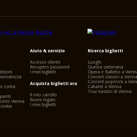
i
Aiuto & servizio
Ricerca biglietti
Accesso cliente
Luoghi
Recupero password
Questa settimana
dizioni
I miei biglietti
Opera e Balletto a Vienn
riservatezza
Concerti classici a Vienn
Concerti pop/rock a Vie
Acquista biglietti ora
ne conta
Cabaret a Vienna
Tour turistici di Vienna
Il mio carrello
uenti
Buoni regalo
porto Vienna
I miei biglietti
cookie