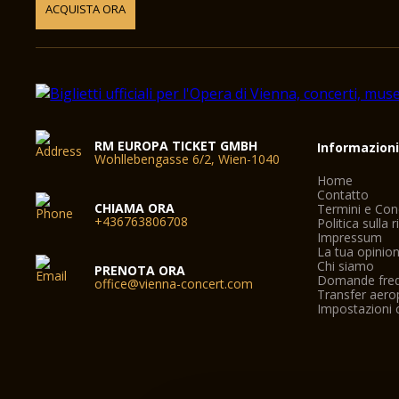
ACQUISTA ORA
RM EUROPA TICKET GMBH
Informazion
Wohllebengasse 6/2, Wien-1040
Home
Contatto
CHIAMA ORA
Termini e Con
+436763806708
Politica sulla 
Impressum
La tua opinio
Chi siamo
PRENOTA ORA
Domande freq
office@vienna-concert.com
Transfer aero
Impostazioni 