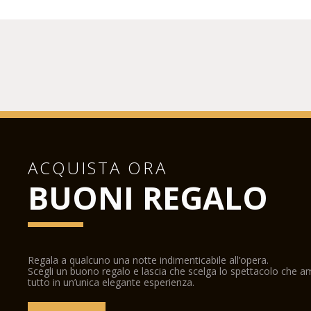
ACQUISTA ORA
BUONI REGALO
Regala a qualcuno una notte indimenticabile all’opera.
Scegli un buono regalo e lascia che scelga lo spettacolo che 
tutto in un’unica elegante esperienza.