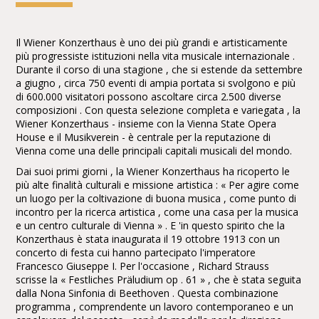
Il Wiener Konzerthaus è uno dei più grandi e artisticamente
più progressiste istituzioni nella vita musicale internazionale .
Durante il corso di una stagione , che si estende da settembre
a giugno , circa 750 eventi di ampia portata si svolgono e più
di 600.000 visitatori possono ascoltare circa 2.500 diverse
composizioni . Con questa selezione completa e variegata , la
Wiener Konzerthaus - insieme con la Vienna State Opera
House e il Musikverein - è centrale per la reputazione di
Vienna come una delle principali capitali musicali del mondo.
Dai suoi primi giorni , la Wiener Konzerthaus ha ricoperto le
più alte finalità culturali e missione artistica : « Per agire come
un luogo per la coltivazione di buona musica , come punto di
incontro per la ricerca artistica , come una casa per la musica
e un centro culturale di Vienna » . E 'in questo spirito che la
Konzerthaus è stata inaugurata il 19 ottobre 1913 con un
concerto di festa cui hanno partecipato l'imperatore
Francesco Giuseppe I. Per l'occasione , Richard Strauss
scrisse la « Festliches Präludium op . 61 » , che è stata seguita
dalla Nona Sinfonia di Beethoven . Questa combinazione
programma , comprendente un lavoro contemporaneo e un