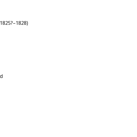
 (1825?–1828)
nd