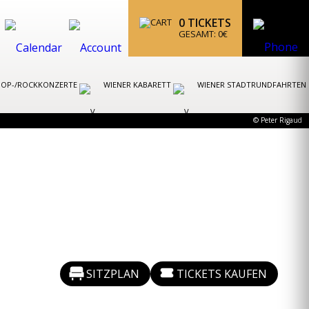
0
TICKETS
GESAMT:
0
€
POP-/ROCKKONZERTE
WIENER KABARETT
WIENER STADTRUNDFAHRTEN
© Peter Rigaud
SITZPLAN
TICKETS KAUFEN