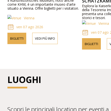
SCHATZKAMM
Il Kunsthistorisches Museum, noto anche
come KHM, è un importante museo d'arte
Esplora la Kaiser
situato a Vienna. Offre biglietti per i visitatori.
della Tesoreria Im
presenta una colle
storici e tesori.
Vienna
Vienna
ven 07 ago 2026
ven 07 ago 
BIGLIETTI
VEDI PIÙ INFO
BIGLIETTI
V
LUOGHI
Scopri le principali location per eventi a