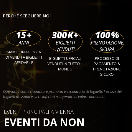
PERCHÉ SCEGLIERE NOI
15
+
300
K+
100
%
ANNI
BIGLIETTI
PRENOTAZIONE
VENDUTI
SICURA
SIAMO UN’AGENZIA
DI VENDITA BIGLIETTI
BIGLIETTI UFFICIALI
PROCESSO DI
AFFIDABILE
VENDUTI IN TUTTO IL
PAGAMENTO &
MONDO
PRENOTAZIONE
SICURO
Operiamo come rivenditore primario e secondario di biglietti. I prezzi dei
biglietti possono essere inferiori o superiori al valore nominale.
EVENTI PRINCIPALI A VIENNA
EVENTI DA NON