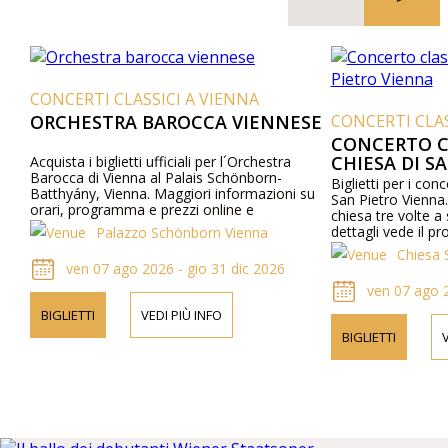
CONCERTI CLASSICI A VIENNA
ORCHESTRA BAROCCA VIENNESE
CONCERTI CLAS
CONCERTO C
CHIESA DI S
Acquista i biglietti ufficiali per l´Orchestra
Barocca di Vienna al Palais Schönborn-
Biglietti per i conc
Batthyány, Vienna. Maggiori informazioni su
San Pietro Vienna.
orari, programma e prezzi online e
chiesa tre volte a
telefonicamente.
dettagli vede il p
Palazzo Schönborn Vienna
pagina web.
Chiesa 
ven 07 ago 2026 - gio 31 dic 2026
ven 07 ago 
BIGLIETTI
VEDI PIÙ INFO
BIGLIETTI
V