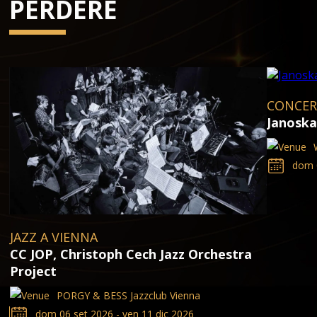
PERDERE
CONCERT
Janosk
dom 0
JAZZ A VIENNA
CC JOP, Christoph Cech Jazz Orchestra
Project
PORGY & BESS Jazzclub Vienna
dom 06 set 2026 - ven 11 dic 2026