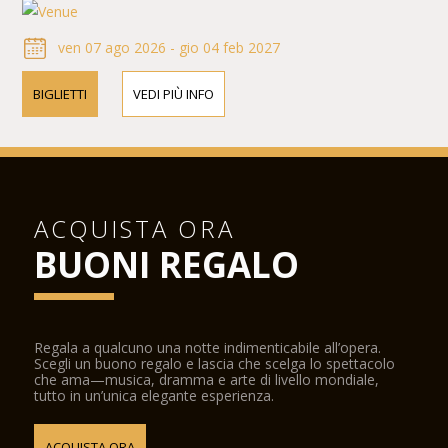
ven 07 ago 2026 - gio 04 feb 2027
BIGLIETTI
VEDI PIÙ INFO
ACQUISTA ORA
BUONI REGALO
Regala a qualcuno una notte indimenticabile all’opera.
Scegli un buono regalo e lascia che scelga lo spettacolo
che ama—musica, dramma e arte di livello mondiale,
tutto in un’unica elegante esperienza.
ACQUISTA ORA