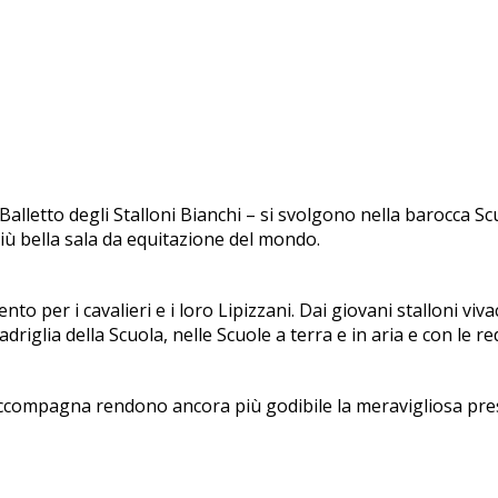
l Balletto degli Stalloni Bianchi – si svolgono nella barocca S
più bella sala da equitazione del mondo.
nto per i cavalieri e i loro Lipizzani. Dai giovani stalloni viv
riglia della Scuola, nelle Scuole a terra e in aria e con le re
ccompagna rendono ancora più godibile la meravigliosa presen