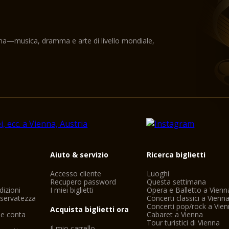
ama—musica, dramma e arte di livello mondiale,
i
Aiuto & servizio
Ricerca biglietti
Accesso cliente
Luoghi
Recupero password
Questa settimana
dizioni
I miei biglietti
Opera e Balletto a Vienn
riservatezza
Concerti classici a Vienn
Concerti pop/rock a Vie
Acquista biglietti ora
ne conta
Cabaret a Vienna
Tour turistici di Vienna
Il mio carrello