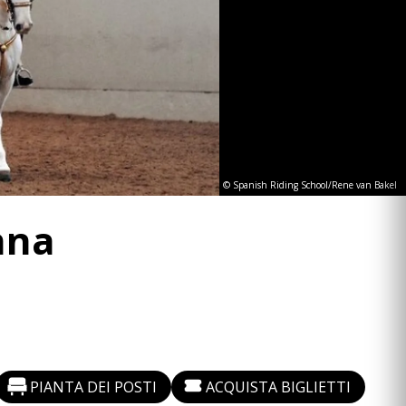
© Spanish Riding School/Rene van Bakel
nna
PIANTA DEI POSTI
ACQUISTA BIGLIETTI