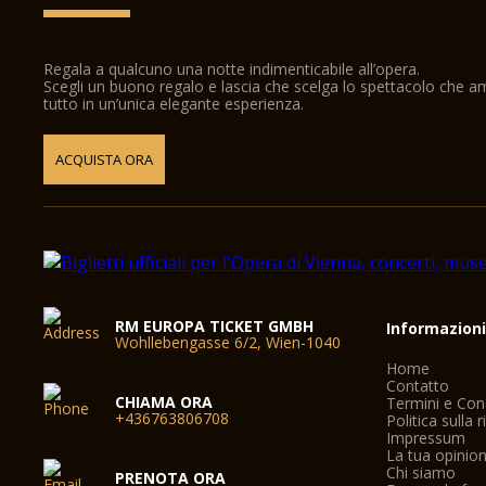
Regala a qualcuno una notte indimenticabile all’opera.
Scegli un buono regalo e lascia che scelga lo spettacolo che 
tutto in un’unica elegante esperienza.
ACQUISTA ORA
RM EUROPA TICKET GMBH
Informazion
Wohllebengasse 6/2, Wien-1040
Home
Contatto
CHIAMA ORA
Termini e Con
+436763806708
Politica sulla 
Impressum
La tua opinio
Chi siamo
PRENOTA ORA