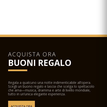
ACQUISTA ORA
BUONI REGALO
Regala a qualcuno una notte indimenticabile all’opera.
Scegli un buono regalo e lascia che scelga lo spettacolo
che ama—musica, dramma e arte di livello mondiale,
tutto in un’unica elegante esperienza.
ACQUISTA ORA