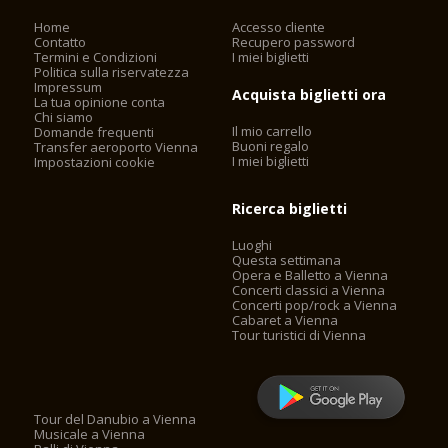
gamma di concerti di musica da camera, nonché per
ricevimenti, cene e conferenze. E 'sede del popolare serie di
Home
Accesso cliente
concerti all'ora di pranzo, nonché ad eventi che consentano
Contatto
Recupero password
promettenti giovani musicisti di sperimentare una fase di
Termini e Condizioni
I miei biglietti
Politica sulla riservatezza
concerto professionale. Molti una carriera musicale è stato
Impressum
Acquista biglietti ora
lanciato nel Schubert Sala del Konzerthaus di Vienna.
La tua opinione conta
Chi siamo
Il mio carrello
Domande frequenti
Posti a sedere: 320
Buoni regalo
Transfer aeroporto Vienna
Auditorium: 240 m²
I miei biglietti
Impostazioni cookie
Podio: 50 m²
Ricerca biglietti
Luoghi
Questa settimana
Opera e Balletto a Vienna
Concerti classici a Vienna
Concerti pop/rock a Vienna
Cabaret a Vienna
Tour turistici di Vienna
Tour del Danubio a Vienna
Musicale a Vienna