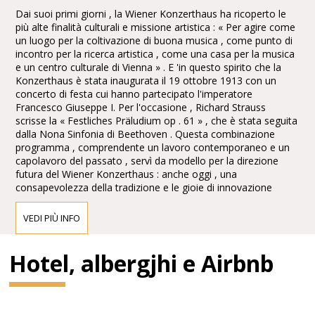
Dai suoi primi giorni , la Wiener Konzerthaus ha ricoperto le
più alte finalità culturali e missione artistica : « Per agire come
un luogo per la coltivazione di buona musica , come punto di
incontro per la ricerca artistica , come una casa per la musica
e un centro culturale di Vienna » . E 'in questo spirito che la
Konzerthaus è stata inaugurata il 19 ottobre 1913 con un
concerto di festa cui hanno partecipato l'imperatore
Francesco Giuseppe I. Per l'occasione , Richard Strauss
scrisse la « Festliches Präludium op . 61 » , che è stata seguita
dalla Nona Sinfonia di Beethoven . Questa combinazione
programma , comprendente un lavoro contemporaneo e un
capolavoro del passato , servì da modello per la direzione
futura del Wiener Konzerthaus : anche oggi , una
consapevolezza della tradizione e le gioie di innovazione
costituiscono i principali pilastri dell'identità artistica del
Konzerthaus.
VEDI PIÙ INFO
L'ACCESSO AL WIENER
Hotel, albergjhi e Airbnb
KONZERTHAUS
Trasporto pubblico:
A pochi passi dalla Stazione U4 Stadtpark: 10 minuti a piedi