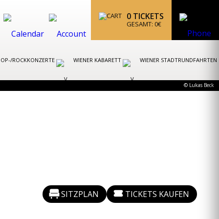
0
TICKETS
GESAMT:
0
€
POP-/ROCKKONZERTE
WIENER KABARETT
WIENER STADTRUNDFAHRTEN
© Lukas Beck
SITZPLAN
TICKETS KAUFEN