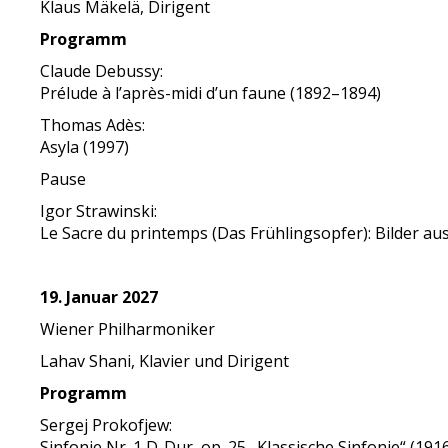
Klaus Mäkelä, Dirigent
Programm
Claude Debussy:
Prélude à l’après-midi d’un faune (1892–1894)
Thomas Adès:
Asyla (1997)
Pause
Igor Strawinski:
Le Sacre du printemps (Das Frühlingsopfer): Bilder a
19. Januar 2027
Wiener Philharmoniker
Lahav Shani, Klavier und Dirigent
Programm
Sergej Prokofjew:
Sinfonie Nr. 1 D-Dur, op. 25 „Klassische Sinfonie“ (19